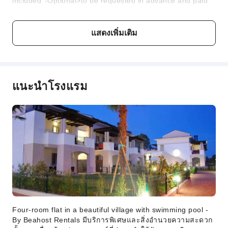
included°-Optional>to be requested in advance and paid
in cash upon arrival at the agency. Subject to availability: -
Final cleaning>you can choose to clean the property
yourself or buy the service: *studio: 50 Euros *1 bedroom
แสดงเพิ่มเติม
flat: 60 Euros *2 bedroom flat: 70 Euros *3 bedroom flat:
80 Euros *Kitchenette cleaning: 30 Euros -Bed linen: 11
Euros/person -Towels: 11 Euros/person. -Crib/Cot: 35
Euros/week -High chair: 20 Euros/week -1 private beach
place: between 110 and 130 Euros/week (price subject to
แนะนำโรงแรม
change), depending on the beach (1 umbrella, 1 sunbed,
1 deckchair, starting from the 4th row upwards) -If allowed
(please check the accommodation description), 1 pet only
on request: *studio: 45 Euros *1 bedroom flat: 55 Euros *2
bedroom flat: 65 Euros *3 bedroom flat: 75 Euros
นโยบายเด็กและเตียงเสริม
ที่พักนี้ไม่กำหนดอายุขั้นต่ำ สามารถพาเด็กทารกและเด็กวัยหัด
เดินเข้าพักได้
คำอธิบายค่าธรรมเนียม
Four-room flat in a beautiful village with swimming pool -
By Beahost Rentals มีบริการพิเศษและสิ่งอำนวยความสะดวก
ค่าธรรมเนียมขึ้นอยู่กับประเภทห้อง จำนวนแขก และแพ็กเกจ