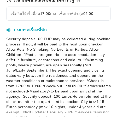
เวลาเช็คอินและเช็คเอาท์มาตรฐาน
เช็คอินได้เร็วที่สุด
17:00
เวลาเช็คเอาท์ล่าสุด
09:00
ประกาศเรื่องที่พัก
Security deposit 100 EUR may be collected during booking
process. If not, it will be paid to the host upon check-in.
Allow Pets. No Smoking. No Events or Parties. Allow
Children. °Photos are generic: the accommodation may
differ in furniture, decorations and colours. °Swimming
pools, where present, are open seasonally (Mid
June/Early September). The exact opening and closing
dates vary between the residences and depend on the
weather conditions or maintenance services. *Check-in
from 17:00 to 19:00 *Check-out until 09:00 °Services/items
not included-Mandatory>to be paid upon arrival at the
agency: -Security deposit: 100 Euros>to be returned at the
check-out after the apartment inspection -City tax>1,15
Euros person/day (max 10 nights, under 4 years old are
exempt). Next update: February 2026 °Services/items not