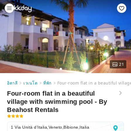
21
อิตาลี
เวเนโต
ที่พัก
Four-room flat in a beautiful vill
Four-room flat in a beautiful
village with swimming pool - By
Beahost Rentals
1 Via Unità d’Italia,Veneto,Bibione,Italia