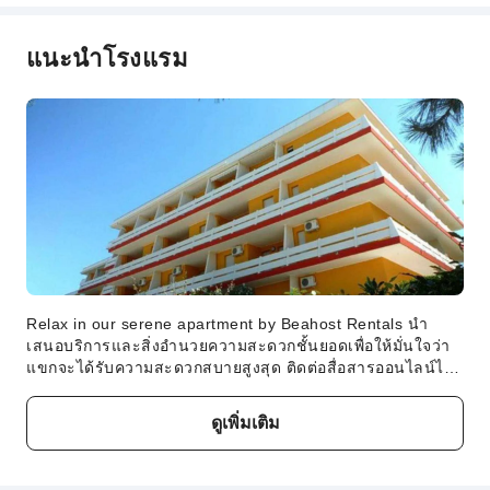
นโยบายเด็กและเตียงเสริม
แนะนำโรงแรม
ที่พักนี้ไม่กำหนดอายุขั้นต่ำ สามารถพาเด็กทารกและเด็กวัยหัด
เดินเข้าพักได้
คำอธิบายค่าธรรมเนียม
ค่าธรรมเนียมขึ้นอยู่กับประเภทห้อง จำนวนแขก และแพ็กเกจ
ที่พัก และบางค่าธรรมเนียมต้องชำระที่โรงแรม โปรดดูราย
ละเอียดในประเภทห้องและคำอธิบายแพ็กเกจ
Relax in our serene apartment by Beahost Rentals นำ
เสนอบริการและสิ่งอำนวยความสะดวกชั้นยอดเพื่อให้มั่นใจว่า
แขกจะได้รับความสะดวกสบายสูงสุด ติดต่อสื่อสารออนไลน์ได้
อย่างราบรื่นโดยใช้ Wi-Fi ฟรี ณ ที่พัก ที่พักมีที่จอดรถฟรีสำหรับ
ผู้เข้าพัก ที่พักมีบริการแผนกต้อนรับ รวมทั้งบริการเจ้าหน้าที่คอน
ดูเพิ่มเติม
เซียร์จ เพื่อรับประกันความพึงพอใจของผู้เข้าพัก ที่พักนี้ปลอด
บุหรี่โดยสิ้นเชิงที่ Relax in our serene apartment by Beahost
Rentals ห้องพักทุกห้องมีสิ่งอำนวยความสะดวกและอุปกรณ์ครบ