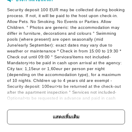
Security deposit 100 EUR may be collected during booking
process. If not, it will be paid to the host upon check-in.
Allow Pets. No Smoking. No Events or Parties. Allow
Children. ° Photos are generic: the accommodation may
differ in furniture, decorations and colours ° Swimming
pools (where present) are open seasonally (mid
June/early September): exact dates may vary due to
weather or maintenance * Check in from 15:00 to 19:30 *
Check out until 09:00 ° Services/items not included-
Mandatory>to be paid in cash upon arrival at the agency:
City tax: 1,15eur or 1,60eur per person per night
(depending on the accommodation type), for a maximum
of 10 nights. Children up to 4 years old are exempt -
Security deposit: 100eur>to be returned at the check-out
after the apartment inspection ° Services not included-
Optional>to be requested in advance and paid in cash
upon arrival at the agency. Subject to availability: -Bed
linen: 15eur/person/stay -Set of towels: 5eur/person -Baby
cot: 5eur/day -High chair: 2eur/day -Final cleaning: from
แสดงเพิ่มเติม
60eur to 90eur depending on the accommodation size -
Pets (where allowed): 10eur pet/day