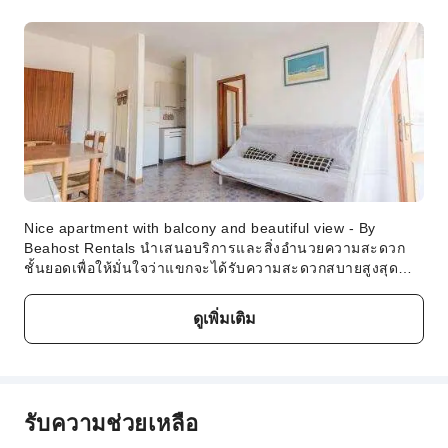
1 deckchair, starting from the 4th row upwards) -If allowed
(please check the accommodation description), 1 pet only
on request: *studio: 45 Euros *1 bedroom flat: 55 Euros *2
bedroom flat: 65 Euros *3 bedroom flat: 75 Euros
นโยบายเด็กและเตียงเสริม
ที่พักนี้ไม่กำหนดอายุขั้นต่ำ สามารถพาเด็กทารกและเด็กวัยหัด
เดินเข้าพักได้
คำอธิบายค่าธรรมเนียม
Nice apartment with balcony and beautiful view - By
Beahost Rentals นำเสนอบริการและสิ่งอำนวยความสะดวก
ค่าธรรมเนียมขึ้นอยู่กับประเภทห้อง จำนวนแขก และแพ็กเกจ
ชั้นยอดเพื่อให้มั่นใจว่าแขกจะได้รับความสะดวกสบายสูงสุด
ที่พัก และบางค่าธรรมเนียมต้องชำระที่โรงแรม โปรดดูราย
ที่พักมีที่จอดรถให้บริการสำหรับผู้เข้าพักที่เดินทางมาด้วยรถยนต์
ละเอียดในประเภทห้องและคำอธิบายแพ็กเกจ
ที่พักนี้ปลอดบุหรี่โดยสิ้นเชิงที่ Nice apartment with balcony
ดูเพิ่มเติม
and beautiful view - By Beahost Rentals ห้องพักทุกห้องมีสิ่ง
อำนวยความสะดวกและอุปกรณ์ครบครันเพื่อให้มั่นใจถึงการเข้า
พักที่สะดวกสบาย Nice apartment with balcony and beautiful
view - By Beahost Rentals มีห้องพักที่น่าสนใจมากมาย ซึ่ง
ประกอบด้วยห้องที่มีห้องนั่งเล่นแยกเป็นสัดส่วน หรือแม้แต่
รับความช่วยเหลือ
ระเบียงหรือเฉลียง รับรองว่าการเข้าพักแต่ละครั้งจะได้รับ