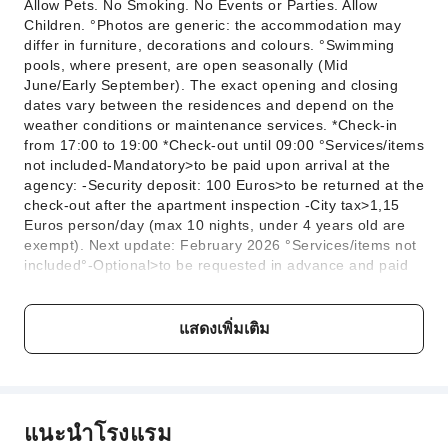
Allow Pets. No Smoking. No Events or Parties. Allow
Children. °Photos are generic: the accommodation may
differ in furniture, decorations and colours. °Swimming
pools, where present, are open seasonally (Mid
June/Early September). The exact opening and closing
dates vary between the residences and depend on the
weather conditions or maintenance services. *Check-in
from 17:00 to 19:00 *Check-out until 09:00 °Services/items
not included-Mandatory>to be paid upon arrival at the
agency: -Security deposit: 100 Euros>to be returned at the
check-out after the apartment inspection -City tax>1,15
Euros person/day (max 10 nights, under 4 years old are
exempt). Next update: February 2026 °Services/items not
included°-Optional>to be requested in advance and paid
in cash upon arrival at the agency. Subject to availability: -
Final cleaning>you can choose to clean the property
yourself or buy the service: *studio: 50 Euros *1 bedroom
แสดงเพิ่มเติม
flat: 60 Euros *2 bedroom flat: 70 Euros *3 bedroom flat:
80 Euros *Kitchenette cleaning: 30 Euros -Bed linen: 11
Euros/person -Towels: 11 Euros/person. -Crib/Cot: 35
Euros/week -High chair: 20 Euros/week -1 private beach
place: between 110 and 130 Euros/week (price subject to
แนะนำโรงแรม
change), depending on the beach (1 umbrella, 1 sunbed,