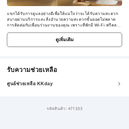
แขกได้รับการดูแลอย่างดีเพื่อให้แน่ใจว่าจะได้รับความสะดวก
สบายผ่านบริการและสิ่งอำนวยความสะดวกชั้นยอดไม่พลาด
การติดต่อกับเพื่อนร่วมงานของคุณ เพราะที่พักมี Wi-Fi ฟรีตลอด
การเข้าพักเมื่อเดินทางโดยรถยนต์ ท่านสามารถใช้บริการที่จอด
รถในสถานที่อันสะดวกสบายของที่พักได้ ในระหว่างการเข้าพัก
ดูเพิ่มเติม
ณ ที่พักที่ยอดเยี่ยมแห่งนี้ คุณจะได้สัมผัสกับความสะดวกสบาย
และความอบอุ่นจากเตาผิงในสถานที่อันน่ารื่นรมย์ในวันและคืน
ที่อากาศหนาวเย็นเพื่อให้มั่นใจได้ถึงความผ่อนคลายในระดับ
สูงสุด ห้องพักได้รับการออกแบบอย่างน่าดึงดูดใจและติดตั้งสิ่ง
อำนวยความสะดวกพื้นฐานทั้งหมด เพื่อสร้างประสบการณ์การ
รับความช่วยเหลือ
เข้าพักที่น่ารื่นรมย์ ในบางห้องพัก ผู้เข้าพักสามารถเพลิดเพลิน
กับความบันเทิงด้วยวิดีโอสตรีมมิ่ง หนังสือพิมพ์รายวัน หรือทีวี
ในห้องพักบางห้องมีเครื่องดื่มภายในห้องพักให้บริการอย่าง
ศูนย์ช่วยเหลือ KKday
สะดวกสบาย หากคุณมีตัวเลือกพิเศษสำหรับการรับประทาน
อาหาร คุณจะประทับใจบริการอุปกรณ์ทำอาหารที่มีให้บริการ ณ
ที่พักแห่งนี้อย่างแน่นอน
รหัสสินค้า: 471333