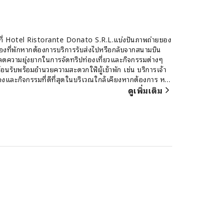
้ที่ Hotel Ristorante Donato S.R.L.แบ่งปันภาพถ่ายของ
ของที่พักหากต้องการบริการรับส่งไปหรือกลับจากสนามบิน
่วยลดความยุ่งยากในการจัดทริปท่องเที่ยวและกิจกรรมต่างๆ
้อนรับพร้อมอำนวยความสะดวกใฟ้ผู้เข้าพัก เช่น บริการเจ้า
สดงและกิจกรรมที่ดีที่สุดในบริเวณใกล้เคียงหากต้องการ หาก
ดเดินทางของคุณสะอาดพร้อมใช้งาน อยากผ่อนคลาย? ใช้เวลา
ดูเพิ่มเติม
การอำนวยความสะดวกที่สะดวกสบาย เช่น รูมเซอร์วิสเพื่อสุข
ขาดทั่วทุกบริเวณสำหรับนักท่องเที่ยวที่ต้องการสูบบุหรี่
nte Donato S.R.L. ได้รับการสร้างสรรค์และตกแต่งอย่าง
่อการพักผ่อนที่เพลิดเพลินยิ่งขึ้น ห้องพักบางห้องมีเครื่อง
nato S.R.L. มีการออกแบบที่เป็นเอกลักษณ์ เช่น ห้องนั่ง
เข้าพัก ห้องพักหลายห้องมีบริการวิดีโอสตรีมมิ่ง
ดื่มในห้องพักห้องน้ำของห้องพักบางห้องมีสิ่งอำนวยความ
ข้าพัก เริ่มต้นวันใหม่ด้วยความรื่นรมย์กับอาหารเช้าฟรีแสน
ริ่มต้นเช้าวันหยุดของคุณด้วยกาแฟแก้วโปรด ซึ่งมีให้
่อให้บริการตัวเลือกที่น่าดึงดูดและพร้อมให้บริการอยู่เสมอ
ิงของที่พัก พบกับกิจกรรมความบันเทิงได้ที่ Hotel
ันด้วยการใช้บริการสปาซึ่งตั้งอยู่ภายในที่พัก