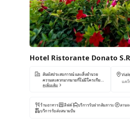
Hotel Ristorante Donato S.R
สัมผัสประสบการณ์และสิ่งอำนวย
Vial
ความสะดวกมากมายที่ไม่มีใครเทียบ
แคว้
ได้ที่ Hotel Ristorante Donato
ดูเพิ่มเติม
S.R.L.แบ่งปันภาพถ่ายของคุณและ
ตอบอีเมลได้ทุกเมื่อด้วยบริการ
อินเทอร์เน็ตไร้สาย (Wi-Fi) ฟรีของ
ร้านอาหาร
ลิฟต์
บริการรับฝากสัมภาระ
ลานจ
ที่พักหากต้องการบริการรับส่งไปหรือ
บริการรับส่งสนามบิน
กลับจากสนามบิน ที่พักสามารถจัด
เตรียมบริการให้ก่อนวันเช็คอินบริการ
รับส่ง ณ ที่พักช่วยลดความยุ่งยากใน