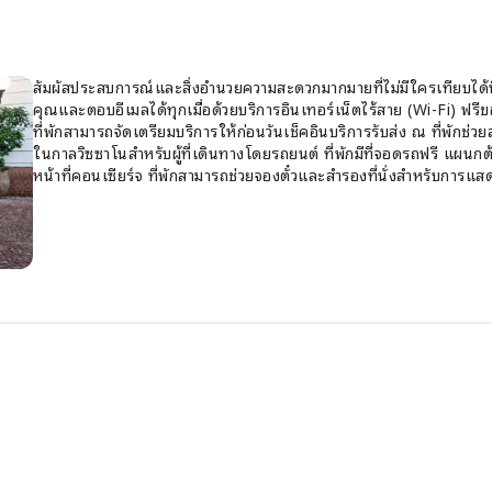
สัมผัสประสบการณ์และสิ่งอำนวยความสะดวกมากมายที่ไม่มีใครเทียบได
คุณและตอบอีเมลได้ทุกเมื่อด้วยบริการอินเทอร์เน็ตไร้สาย (Wi-Fi) ฟรี
ที่พักสามารถจัดเตรียมบริการให้ก่อนวันเช็คอินบริการรับส่ง ณ ที่พักช
ในกาลวิซซาโนสำหรับผู้ที่เดินทางโดยรถยนต์ ที่พักมีที่จอดรถฟรี แผนกต
หน้าที่คอนเซียร์จ ที่พักสามารถช่วยจองตั๋วและสำรองที่นั่งสำหรับการแ
เข้าพักเป็นเวลานานหรือมีความจำเป็น ที่พักมีบริการซักรีดเพื่อให้ชุ
พักผ่อนให้คุ้มค่าที่สุดที่ Hotel Ristorante Donato S.R.L. ซึ่งมีบริ
อนามัยและความสะดวกสบายของผู้มาเยือนทุกคน ที่พักห้ามสูบบุหรี่โดยเด็ด
สามารถใช้บริการโซนสูบบุหรี่ได้ ห้องพักแต่ละแห่งที่ Hotel Ristora
พิถีพิถันเพื่อให้ผู้มาเยือนได้รับบรรยากาศที่สะดวกสบายเหมือนอยู่บ้าน เพื
ปรับอากาศหรือบริการชุดผ้าปูเตียงบางห้องพักที่ Hotel Ristorante Do
เล่นแยกเป็นสัดส่วน หรือแม้แต่ระเบียงหรือเฉลียงเพื่อความบันเทิงของผู้
หนังสือพิมพ์รายวัน หรือทีวี ในห้องพักบางห้องของที่พักมีบริการเครื่อง
สะดวกที่จำเป็นเพื่อให้มั่นใจว่าผู้เข้าพักจะได้รับความสะดวกสบายในการเ
อร่อยที่ให้บริการอย่างต่อเนื่องที่ Hotel Ristorante Donato S.R.L. เ
บริการทุกวันที่ร้านกาแฟในที่พักที่พักมีอาหารเลิศรสหลากหลายรายการเพื
เพลิดเพลินกับค่ำคืนแห่งความบันเทิงร่วมกับเพื่อนร่วมทริปที่แหล่งบันเท
Ristorante Donato S.R.L. ตลอดทั้งวันผ่อนคลายอย่างง่ายดายในแต่ละว