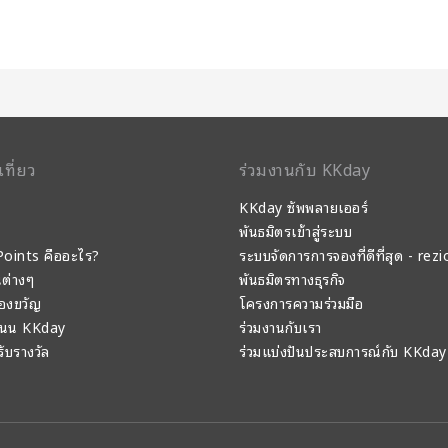
เที่ยว
ร่วมงานกับ KKday
KKday ซัพพลายเออร์
พันธมิตรเข้าสู่ระบบ
oints คืออะไร?
ระบบจัดการการจองที่ดีที่สุด - rezi
นต่างๆ
พันธมิตรทางธุรกิจ
องขวัญ
โครงการความร่วมมือ
แนน KKday
ร่วมงานกับเรา
 รับรางวัล
ร่วมแบ่งปันประสบการณ์กับ KKday