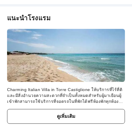
เข้าพักฟรีกรณีนอนเตียงร่วมกับ
เด็ก2 ～ 1 ปี
ผู้ใหญ่
แนะนำโรงแรม
คำอธิบายค่าธรรมเนียม
ค่าธรรมเนียมขึ้นอยู่กับประเภทห้อง จำนวนแขก และแพ็กเกจ
ที่พัก และบางค่าธรรมเนียมต้องชำระที่โรงแรม โปรดดูราย
ละเอียดในประเภทห้องและคำอธิบายแพ็กเกจ
Charming Italian Villa in Torre Castiglione ให้บริการที่ไร้ที่ติ
และมีสิ่งอำนวยความสะดวกที่จำเป็นทั้งหมดสำหรับผู้มาเยือนผู้
เข้าพักสามารถใช้บริการที่จอดรถในที่พักได้ฟรีห้องพักทุกห้องได้
รับการออกแบบมาเพื่อความสะดวกสบาย มีสิ่งอำนวยความ
สะดวกต่างๆ มากมายที่ช่วยรับประกันการนอนหลับอย่างสุขสงบ
ดูเพิ่มเติม
ห้องพักบางห้องให้บริการสิ่งอำนวยความสะดวกสำหรับชงกาแฟ
หรือชารักษาความสะอาดของคุณและรู้สึกสดชื่นโดยใช้เสื้อ
คลุมอาบน้ำ ผ้าเช็ดตัว หรือไดร์เป่าผมที่มีอยู่ในห้องน้ำของห้อง