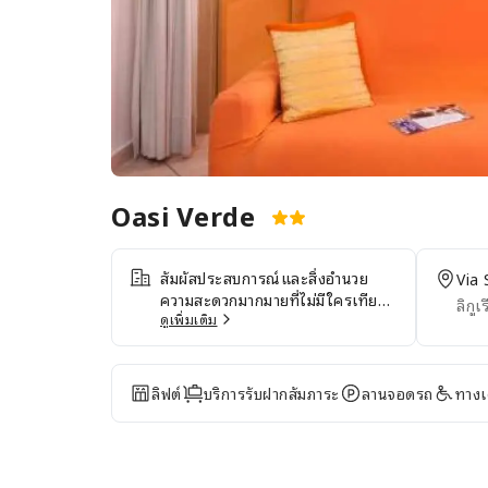
Oasi Verde
สัมผัสประสบการณ์และสิ่งอำนวย
Via 
ความสะดวกมากมายที่ไม่มีใครเทียบ
ลิกูเ
ได้ที่ Oasi Verdeแบ่งปันภาพถ่าย
ดูเพิ่มเติม
ของคุณและตอบอีเมลได้ทุกเมื่อด้วย
บริการอินเทอร์เน็ตไร้สาย (Wi-Fi)
ฟรีของที่พัก สำหรับผู้ที่เดินทางโดย
ลิฟต์
บริการรับฝากสัมภาระ
ลานจอดรถ
ทางเด
รถยนต์ ที่พักมีที่จอดรถฟรี ใส่ชุดโป
รดซ้ำๆ ได้ทุกเมื่อด้วยบริการซักรีดที่
Oasi Verde เพื่อสุขอนามัยและความ
สะดวกสบายของผู้มาเยือนทุกคน