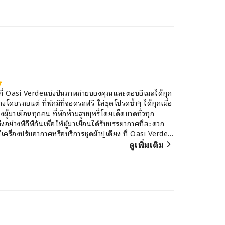
ที่ Oasi Verdeแบ่งปันภาพถ่ายของคุณและตอบอีเมลได้ทุก
ทางโดยรถยนต์ ที่พักมีที่จอดรถฟรี ใส่ชุดโปรดซ้ำๆ ได้ทุกเมื่อ
้มาเยือนทุกคน ที่พักห้ามสูบบุหรี่โดยเด็ดขาดทั่วทุก
ย่างพิถีพิถันเพื่อให้ผู้มาเยือนได้รับบรรยากาศที่สะดวก
มีเครื่องปรับอากาศหรือบริการชุดผ้าปูเตียง ที่ Oasi Verde
เล่นแยกเป็นสัดส่วน หรือแม้แต่ระเบียงหรือเฉลียง เพื่อ
ดูเพิ่มเติม
ือพิมพ์รายวัน หรือทีวีในห้องพักบางห้องภายในที่พัก มี
กในห้องน้ำมีความสำคัญอย่างยิ่ง ห้องน้ำของห้องพักบางห้องมี
้าพัก เริ่มต้นวันใหม่ที่ Oasi Verde ด้วยอาหารเช้าแบบโฮม
สะดวกในการทำอาหารในที่พักอย่างแน่นอน