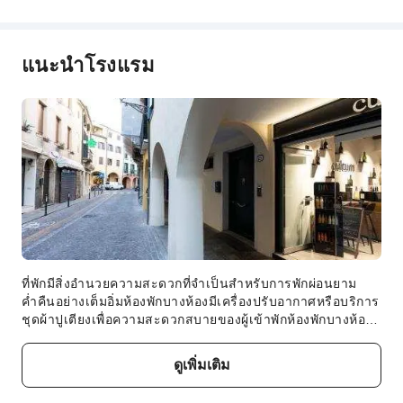
ถังดับเพลิง
เจ้าหน้าที่รักษาความปลอดภัย
แนะนำโรงแรม
เครื่องตรวจจับควัน
บริการสิ่งอำนวยความสะดวกสำหรับคนพิการ
ทางเดินผู้พิการ
ขยายทั้งหมด
ที่พักมีสิ่งอำนวยความสะดวกที่จำเป็นสำหรับการพักผ่อนยาม
ค่ำคืนอย่างเต็มอิ่มห้องพักบางห้องมีเครื่องปรับอากาศหรือบริการ
ชุดผ้าปูเตียงเพื่อความสะดวกสบายของผู้เข้าพักห้องพักบางห้องมี
วิดีโอสตรีมมิ่ง หนังสือพิมพ์รายวัน หรือทีวี เพื่อความบันเทิงของ
ผู้เข้าพัก ภายในห้องพักบางห้อง ผู้เข้าพักสามารถใช้สิ่งอำนวย
ดูเพิ่มเติม
ความสะดวกสำหรับชงกาแฟหรือชาได้สตูดิโอ อพาร์ตเมนต์ 1
ห้องน้ำส่วนตัว ขนาด 29 ตร.ม. – ปาโดวา ซิตี้เซ็นเตอร์ ให้