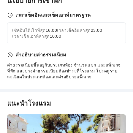
นโยบายการเข้าพัก
บริการรีดผ้า
เวลาเช็คอินและเช็คเอาท์มาตรฐาน
บริการซักรีด
พื้นที่สาธารณะ
เช็คอินได้เร็วที่สุด
16:00
เวลาเช็คอินล่าสุด
23:00
ขยายทั้งหมด
เวลาเช็คเอาท์ล่าสุด
10:00
อินเทอร์เน็ตไร้สายส่วนกลาง
สวน
ตู้ขายของอัตโนมัติ
คำอธิบายค่าธรรมเนียม
พื้นที่สูบบุหรี่
ค่าธรรมเนียมขึ้นอยู่กับประเภทห้อง จำนวนแขก และแพ็กเกจ
ลานจอดรถ
ที่พัก และบางค่าธรรมเนียมต้องชำระที่โรงแรม โปรดดูราย
ละเอียดในประเภทห้องและคำอธิบายแพ็กเกจ
บริการจอดรถให้
บริการอินเทอร์เน็ต
ห้องส่วนรวม
แนะนำโรงแรม
บริการแผนกต้อนรับ
ตู้เซฟที่เคาน์เตอร์
เช็คอิน/เช็คเอาท์ด่วน