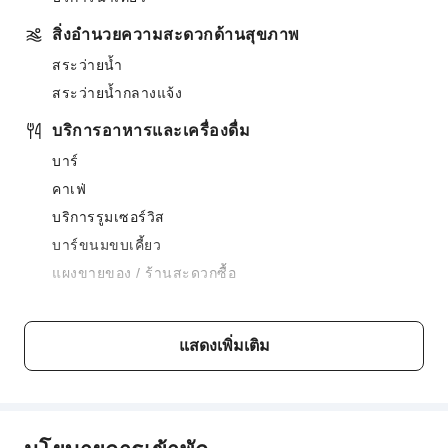
สิ่งอำนวยความสะดวกด้านสุขภาพ
สระว่ายน้ำ
สระว่ายน้ำกลางแจ้ง
บริการอาหารและเครื่องดื่ม
บาร์
คาเฟ่
บริการรูมเซอร์วิส
บาร์ขนมขบเคี้ยว
แผงขายของ / ร้านสะดวกซื้อ
สิ่งอำนวยความสะดวกสำหรับเด็ก
สวนสนุกสำหรับเด็ก
แสดงเพิ่มเติม
สิ่งอำนวยความสะดวกด้านกีฬา
ห้องปิงปอง
บริการทำความสะอาด