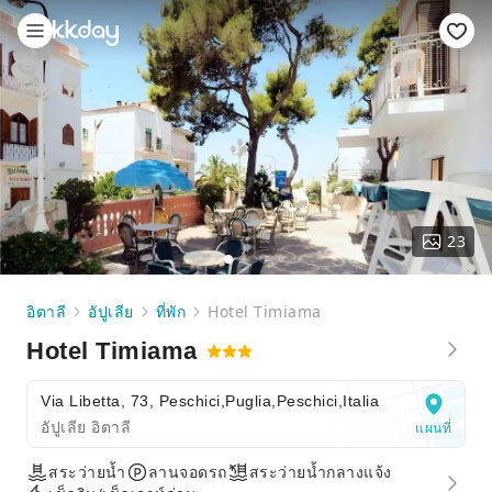
23
อิตาลี
อัปูเลีย
ที่พัก
Hotel Timiama
Hotel Timiama
Via Libetta, 73, Peschici,Puglia,Peschici,Italia
อัปูเลีย อิตาลี
แผนที่
สระว่ายน้ำ
ลานจอดรถ
สระว่ายน้ำกลางแจ้ง