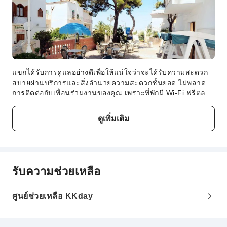
ความปลอดภัยและการรักษาความปลอดภัย
ถังดับเพลิง
แขกได้รับการดูแลอย่างดีเพื่อให้แน่ใจว่าจะได้รับความสะดวก
สบายผ่านบริการและสิ่งอำนวยความสะดวกชั้นยอด ไม่พลาด
การติดต่อกับเพื่อนร่วมงานของคุณ เพราะที่พักมี Wi-Fi ฟรีตลอด
การเข้าพัก เมื่อเดินทางโดยรถยนต์ ท่านสามารถใช้บริการที่
จอดรถในสถานที่อันสะดวกสบายของที่พักได้ไม่ว่าคุณจะเข้าพัก
ดูเพิ่มเติม
ระยะยาวหรือเพียงแค่ต้องการเสื้อผ้าที่สะอาด ที่พักก็รับประกัน
ว่าชุดเดินทางที่คุณรักจะสะอาดหมดจดพร้อมใช้ด้วยบริการ
ซักรีดของที่พักในช่วงวันสบายๆ และช่วงเย็น สิ่งอำนวยความ
สะดวกภายในโรงแรม เช่น รูมเซอร์วิส ช่วยให้คุณเพลิดเพลิน
กับที่พักได้อย่างเต็มที่ เพื่อให้มั่นใจได้ถึงความผ่อนคลายในระดับ
รับความช่วยเหลือ
สูงสุด ห้องพักได้รับการออกแบบอย่างน่าดึงดูดใจและติดตั้งสิ่ง
อำนวยความสะดวกพื้นฐานทั้งหมด เพื่อสร้างประสบการณ์การ
เข้าพักที่น่ารื่นรมย์ ในบางห้องของที่พัก ผู้เข้าพักสามารถ
ศูนย์ช่วยเหลือ KKday
เพลิดเพลินกับเครื่องปรับอากาศหรือบริการชุดผ้าปูเตียงเพื่อ
ความสะดวกสบาย เริ่มต้นวันใหม่อย่างไร้กังวลได้ที่ Hotel
Timiama ด้วยบริการอาหารเช้าฟรีเพื่อความสะดวกของคุณ