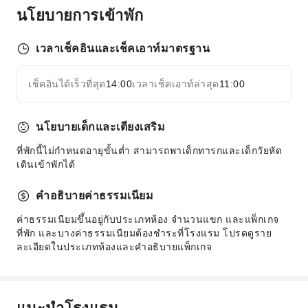
นโยบายการเข้าพัก
ตู้เซฟที่เคาน์เตอร์
รีเซ็ปชั่น 24 ชั่วโมง
เวลาเช็คอินและเช็คเอาท์มาตรฐาน
ความปลอดภัยและการรักษาความปลอดภัย
ชุดปฐมพยาบาล
เช็คอินได้เร็วที่สุด
14:00
เวลาเช็คเอาท์ล่าสุด
11:00
ขยายทั้งหมด
ถังดับเพลิง
เจ้าหน้าที่รักษาความปลอดภัย
นโยบายเด็กและเตียงเสริม
เครื่องตรวจจับควัน
ที่พักนี้ไม่กำหนดอายุขั้นต่ำ สามารถพาเด็กทารกและเด็กวัยหัด
เดินเข้าพักได้
คำอธิบายค่าธรรมเนียม
ค่าธรรมเนียมขึ้นอยู่กับประเภทห้อง จำนวนแขก และแพ็กเกจ
ที่พัก และบางค่าธรรมเนียมต้องชำระที่โรงแรม โปรดดูราย
ละเอียดในประเภทห้องและคำอธิบายแพ็กเกจ
แนะนำโรงแรม