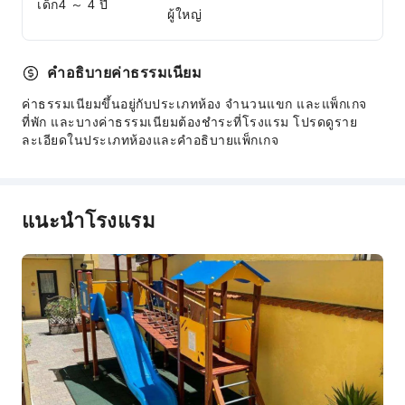
เด็ก4 ～ 4 ปี
ทางเดินผู้พิการ
ผู้ใหญ่
คำอธิบายค่าธรรมเนียม
ค่าธรรมเนียมขึ้นอยู่กับประเภทห้อง จำนวนแขก และแพ็กเกจ
ที่พัก และบางค่าธรรมเนียมต้องชำระที่โรงแรม โปรดดูราย
ละเอียดในประเภทห้องและคำอธิบายแพ็กเกจ
แนะนำโรงแรม