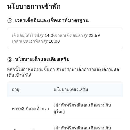
ตู้เอทีเอ็ม
นโยบายการเข้าพัก
ลิฟต์
พื้นที่สูบบุหรี่
เวลาเช็คอินและเช็คเอาท์มาตรฐาน
ลานจอดรถ
เช็คอินได้เร็วที่สุด
บริการแผนกต้อนรับ
14:00
เวลาเช็คอินล่าสุด
23:59
ขยายทั้งหมด
เวลาเช็คเอาท์ล่าสุด
10:00
บริการรับฝากสัมภาระ
ตู้เซฟที่เคาน์เตอร์
นโยบายเด็กและเตียงเสริม
เช็คอิน/เช็คเอาท์ด่วน
ที่พักนี้ไม่กำหนดอายุขั้นต่ำ สามารถพาเด็กทารกและเด็กวัยหัด
ความปลอดภัยและการรักษาความปลอดภัย
เดินเข้าพักได้
ชุดปฐมพยาบาล
กล้องวงจรปิดพื้นที่ส่วนกลาง
อายุ
นโยบายเตียงเสริม
ถังดับเพลิง
เจ้าหน้าที่รักษาความปลอดภัย
เข้าพักฟรีกรณีนอนเตียงร่วมกับ
ทารก3 ปีและต่ำกว่า
ผู้ใหญ่
เครื่องตรวจจับควัน
บริการสิ่งอำนวยความสะดวกสำหรับคนพิการ
เข้าพักฟรีกรณีนอนเตียงร่วมกับ