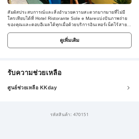
สัมผัสประสบการณ์และสิ่งอำนวยความสะดวกมากมายที่ไม่มี
ใครเทียบได้ที่ Hotel Ristorante Sole e Mareแบ่งปันภาพถ่าย
ของคุณและตอบอีเมลได้ทุกเมื่อด้วยบริการอินเทอร์เน็ตไร้สาย
(Wi-Fi) ฟรีของที่พัก ผู้เข้าพักสามารถใช้ประโยชน์จากบริการที่
จอดรถสำหรับผู้พิการได้แผนกต้อนรับพร้อมอำนวยความสะดวก
ดูเพิ่มเติม
ใฟ้ผู้เข้าพัก เช่น บริการเจ้าหน้าที่คอนเซียร์จอยากผ่อนคลาย?
ใช้เวลาพักผ่อนให้คุ้มค่าที่สุดที่ Hotel Ristorante Sole e Mare
ซึ่งมีบริการอำนวยความสะดวกที่สะดวกสบาย เช่น รูมเซอร์วิส
เพื่อสุขอนามัยและความสะดวกสบายของผู้มาเยือนทุกคน ที่พัก
ห้ามสูบบุหรี่โดยเด็ดขาดทั่วทุกบริเวณ สำหรับนักท่องเที่ยวที่
รับความช่วยเหลือ
ต้องการสูบบุหรี่ สามารถใช้บริการโซนสูบบุหรี่ได้ ห้องพักแต่ละ
แห่งที่ Hotel Ristorante Sole e Mare ได้รับการสร้างสรรค์และ
ตกแต่งอย่างพิถีพิถันเพื่อให้ผู้มาเยือนได้รับบรรยากาศที่สะดวก
ศูนย์ช่วยเหลือ KKday
สบายเหมือนอยู่บ้านเพื่อประสบการณ์การเข้าพักอันน่ารื่นรมย์
ห้องพักบางห้องมีเครื่องปรับอากาศหรือบริการชุดผ้าปูเตียงเพื่อ
อำนวยความสะดวก เริ่มต้นวันใหม่ที่ Hotel Ristorante Sole e
Mare ด้วยอาหารเช้าแบบโฮมเมดแสนอร่อยที่พักมีอาหารเลิศ
รหัสสินค้า: 470151
รสหลากหลายรายการเพื่อให้บริการตัวเลือกที่น่าดึงดูดและ
พร้อมให้บริการอยู่เสมอ เพลิดเพลินกับค่ำคืนแห่งความบันเทิง
ร่วมกับเพื่อนร่วมทริปที่แหล่งบันเทิงของที่พัก พบกับกิจกรรม
ความบันเทิงได้ที่ Hotel Ristorante Sole e Mare ตลอดทั้งวัน