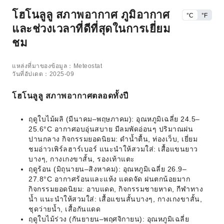
โฮโนลูลู สภาพอากาศ ภูมิอากาศ
°C
°F
และช่วงเวลาที่ดีที่สุดในการเยี่ยม
ชม
แหล่งที่มาของข้อมูล：Meteostat
วันที่อัปเดต：2025-09
โฮโนลูลู สภาพอากาศตลอดทั้งปี
ฤดูใบไม้ผลิ (มีนาคม–พฤษภาคม): อุณหภูมิเฉลี่ย 24.5–
25.6°C อากาศอบอุ่นสบาย มีลมพัดอ่อนๆ ปริมาณฝน
ปานกลาง กิจกรรมยอดนิยม: ดำน้ำตื้น, ท่องเว็บ, เยี่ยม
ชมอ่าวเพิร์ลฮาร์เบอร์ แนะนำให้สวมใส่: เสื้อแขนยาว
บางๆ, กางเกงขาสั้น, รองเท้าแตะ
ฤดูร้อน (มิถุนายน–สิงหาคม): อุณหภูมิเฉลี่ย 26.9–
27.8°C อากาศร้อนและแห้ง แดดจัด ฝนตกน้อยมาก
กิจกรรมยอดนิยม: อาบแดด, กิจกรรมชายหาด, กีฬาทาง
น้ำ แนะนำให้สวมใส่: เสื้อแขนสั้นบางๆ, กางเกงขาสั้น,
ชุดว่ายน้ำ, เสื้อกันแดด
ฤดูใบไม้ร่วง (กันยายน–พฤศจิกายน): อุณหภูมิเฉลี่ย