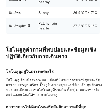
nearby
8/12
พุธ
Sunny
26.9°C/24.7°C
Patchy rain
8/13
พฤหัสบดี
27.2°C/25.1°C
nearby
โฮโนลูลูคำถามที่พบบ่อยและข้อมูลเชิง
ปฏิบัติเกี่ยวกับการเดินทาง
โฮโนลูลูอยู่ในประเทศอะไร
โฮโนลูลูเป็นเมืองหลวงและเมืองที่มีประชากรมากที่สุดของรัฐ
ฮาวาย สหรัฐอเมริกา ตั้งอยู่ในมหาสมุทรแปซิฟิก เป็นศูนย์กลาง
ของเขตเมืองและเขตโฮโนลูลูที่รวมกัน ตั้งอยู่ตามแนวชายฝั่ง
ตะวันออกเฉียงใต้ของเกาะโออาฮู
ฮาวายควรไปเดือนไหนเพื่อสัมผัสอากาศดีที่สุด