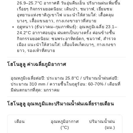
26.9–25.7°C อากาศดี วันอุ่นคืนเย็น ปริมาณฝนเพิ่มขึ้น
เรื่อยๆ กิจกรรมยอดนิยม: เดินป่า, ชมวาฬ, เยี่ยมชม
อุทยานแห่งชาติภูเขาไฟ แนะนำให้สวมใส่: เสื้อคลุม
บางๆ, เสื้อแขนยาว, กางเกงขายาวที่สบาย
ฤดูหนาว (ธันวาคม–กุมภาพันธ์): อุณหภูมิเฉลี่ย 23.1–
24.2°C อากาศอบอุ่น ฝนตกเป็นบางครั้ง ค่อนข้างชื้น
กิจกรรมยอดนิยม: ชมพระอาทิตย์ตก, ชมวาฬ, สำรวจ
เมือง แนะนำให้สวมใส่: เสื้อแจ็คเก็ตเบาๆ, กางเกงขา
ยาว, รองเท้าที่สบาย
โฮโนลูลู ค่าเฉลี่ยภูมิอากาศ
อุณหภูมิเฉลี่ยต่อปี: ประมาณ 25.8°C / ปริมาณน้ำฝนต่อปี: 
ประมาณ 310 mm / ความชื้นในฤดูร้อน: 60-70% / เดือนที่
มีฝนตกมากที่สุด: มกราคม
โฮโนลูลู อุณหภูมิและปริมาณน้ำฝนเฉลี่ยรายเดือน
เดือน
อุณหภูมิอากาศ
ปริมาณน้ำฝน
(°C)
(มม.)