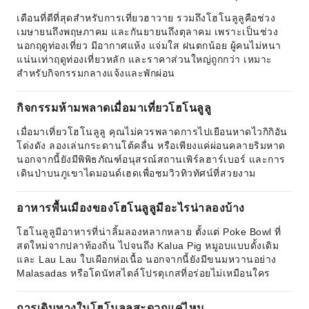
เดือนที่ดีที่สุดสำหรับการเที่ยวฮาวาย รวมถึงโฮโนลูลูคือช่วง
เมษายนถึงพฤษภาคม และกันยายนถึงตุลาคม เพราะเป็นช่วง
นอกฤดูท่องเที่ยว มีอากาศแห้ง แจ่มใส ฝนตกน้อย ผู้คนไม่หนา
แน่นเท่าฤดูท่องเที่ยวหลัก และราคาส่วนใหญ่ถูกกว่า เหมาะ
สำหรับกิจกรรมกลางแจ้งและพักผ่อน
กิจกรรมห้ามพลาดเมื่อมาเที่ยวโฮโนลูลู
เมื่อมาเที่ยวโฮโนลูลู คุณไม่ควรพลาดการไปเยือนหาดไวกิกิอัน
โด่งดัง ลองเล่นกระดานโต้คลื่น หรือเพียงแค่ผ่อนคลายริมหาด
นอกจากนี้ยังมีพิพิธภัณฑ์อนุสรณ์สถานเพิร์ลฮาร์เบอร์ และการ
เดินป่าบนภูเขาไดมอนด์เฮดเพื่อชมวิวทิวทัศน์ที่สวยงาม
อาหารพื้นเมืองของโฮโนลูลูมีอะไรน่าลองบ้าง
โฮโนลูลูมีอาหารที่น่าลิ้มลองหลากหลาย ตั้งแต่ Poke Bowl ที่
สดใหม่จากปลาท้องถิ่น ไปจนถึง Kalua Pig หมูอบแบบดั้งเดิม
และ Lau Lau ใบเผือกห่อเนื้อ นอกจากนี้ยังมีขนมหวานอย่าง
Malasadas หรือโดนัทสไตล์โปรตุเกสที่อร่อยไม่เหมือนใคร
การเดินทางในโฮโนลูลูสะดวกแค่ไหน