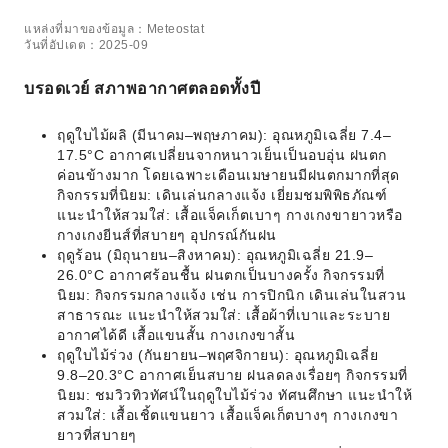
แหล่งที่มาของข้อมูล：Meteostat
วันที่อัปเดต：2025-09
บรอดเวย์ สภาพอากาศตลอดทั้งปี
ฤดูใบไม้ผลิ (มีนาคม–พฤษภาคม): อุณหภูมิเฉลี่ย 7.4–
17.5°C อากาศเปลี่ยนจากหนาวเย็นเป็นอบอุ่น ฝนตก
ค่อนข้างมาก โดยเฉพาะเดือนเมษายนมีฝนตกมากที่สุด
กิจกรรมที่นิยม: เดินเล่นกลางแจ้ง เยี่ยมชมพิพิธภัณฑ์
แนะนำให้สวมใส่: เสื้อแจ็คเก็ตเบาๆ กางเกงขายาวหรือ
กางเกงยีนส์ที่สบายๆ อุปกรณ์กันฝน
ฤดูร้อน (มิถุนายน–สิงหาคม): อุณหภูมิเฉลี่ย 21.9–
26.0°C อากาศร้อนชื้น ฝนตกเป็นบางครั้ง กิจกรรมที่
นิยม: กิจกรรมกลางแจ้ง เช่น การปิกนิก เดินเล่นในสวน
สาธารณะ แนะนำให้สวมใส่: เสื้อผ้าที่เบาและระบาย
อากาศได้ดี เสื้อแขนสั้น กางเกงขาสั้น
ฤดูใบไม้ร่วง (กันยายน–พฤศจิกายน): อุณหภูมิเฉลี่ย
9.8–20.3°C อากาศเย็นสบาย ฝนลดลงเรื่อยๆ กิจกรรมที่
นิยม: ชมวิวทิวทัศน์ในฤดูใบไม้ร่วง ทัศนศึกษา แนะนำให้
สวมใส่: เสื้อเชิ้ตแขนยาว เสื้อแจ็คเก็ตบางๆ กางเกงขา
ยาวที่สบายๆ