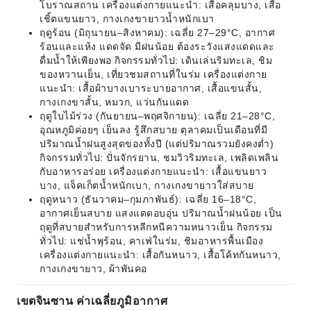
โบราณสถาน เครื่องแต่งกายแนะนำ: เสื้อคลุมบาง, เสื้อ
เชิ้ตแขนยาว, กางเกงขายาวน้ำหนักเบา
ฤดูร้อน (มิถุนายน–สิงหาคม): เฉลี่ย 27–29°C, อากาศ
ร้อนและแห้ง แดดจัด มีฝนน้อย ต้องระวังแสงแดดและ
ดื่มน้ำให้เพียงพอ กิจกรรมทั่วไป: เดินเล่นริมทะเล, ชิม
ของหวานเย็น, เที่ยวชมสถานที่ในร่ม เครื่องแต่งกาย
แนะนำ: เสื้อผ้าบางเบาระบายอากาศ, เสื้อแขนสั้น,
กางเกงขาสั้น, หมวก, แว่นกันแดด
ฤดูใบไม้ร่วง (กันยายน–พฤศจิกายน): เฉลี่ย 21–28°C,
อุณหภูมิค่อยๆ เย็นลง รู้สึกสบาย ตุลาคมเป็นเดือนที่มี
ปริมาณน้ำฝนสูงสุดของทั้งปี (แต่ปริมาณรวมยังคงต่ำ)
กิจกรรมทั่วไป: ปั่นจักรยาน, ชมวิวริมทะเล, เพลิดเพลิน
กับอาหารอร่อย เครื่องแต่งกายแนะนำ: เสื้อแขนยาว
บาง, แจ็คเก็ตน้ำหนักเบา, กางเกงขายาวใส่สบาย
ฤดูหนาว (ธันวาคม–กุมภาพันธ์): เฉลี่ย 16–18°C,
อากาศเย็นสบาย แสงแดดอบอุ่น ปริมาณน้ำฝนน้อย เป็น
ฤดูที่สบายสำหรับการหลีกหนีความหนาวเย็น กิจกรรม
ทั่วไป: แช่น้ำพุร้อน, คาเฟ่ในร่ม, ชิมอาหารพื้นเมือง
เครื่องแต่งกายแนะนำ: เสื้อกันหนาว, เสื้อโค้ทกันหนาว,
กางเกงขายาว, ผ้าพันคอ
เขตจินซาน ค่าเฉลี่ยภูมิอากาศ