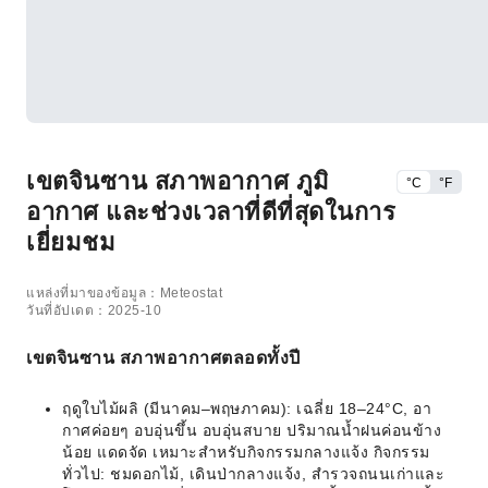
เขตจินซาน สภาพอากาศ ภูมิ
°C
°F
อากาศ และช่วงเวลาที่ดีที่สุดในการ
เยี่ยมชม
แหล่งที่มาของข้อมูล：Meteostat
วันที่อัปเดต：2025-10
เขตจินซาน สภาพอากาศตลอดทั้งปี
ฤดูใบไม้ผลิ (มีนาคม–พฤษภาคม): เฉลี่ย 18–24°C, อา
กาศค่อยๆ อบอุ่นขึ้น อบอุ่นสบาย ปริมาณน้ำฝนค่อนข้าง
น้อย แดดจัด เหมาะสำหรับกิจกรรมกลางแจ้ง กิจกรรม
ทั่วไป: ชมดอกไม้, เดินป่ากลางแจ้ง, สำรวจถนนเก่าและ