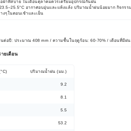
้อผ้าที่สบาย ในเดือนตุลาคมควรเตรียมอุปกรณ์กันฝน
่ย 23.5–25.5°C อากาศอบอุ่นและแห้งแล้ง ปริมาณน้ำฝนน้อยมาก กิจกรร
ุมบางๆในตอนเช้าและเย็น
ฝนต่อปี: ประมาณ 408 mm / ความชื้นในฤดูร้อน: 60-70% / เดือนที่มีฝน
รายเดือน
(°C)
ปริมาณน้ำฝน (มม.)
9.2
8.1
5.5
53.2