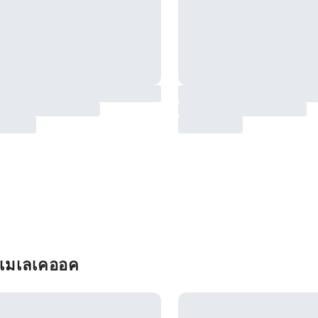
น เมเลเคออค