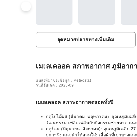
จุดหมายปลายทางเพิ่มเติม
เมเลเคออค สภาพอากาศ ภูมิอากาศ 
แหล่งที่มาของข้อมูล：Meteostat
วันที่อัปเดต：2025-09
เมเลเคออค สภาพอากาศตลอดทั้งปี
ฤดูใบไม้ผลิ (มีนาคม–พฤษภาคม): อุณหภูมิเฉล
วัฒนธรรม เพลิดเพลินกับกิจกรรมชายหาด แนะนำ
ฤดูร้อน (มิถุนายน–สิงหาคม): อุณหภูมิเฉลี่ย
ปะการัง แนะนำให้สวมใส่: เสื้อผ้าที่เบาบางแล