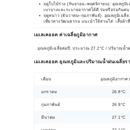
ฤดูใบไม้ร่วง (กันยายน–พฤศจิกายน): อุณหภูมิเ
เบาบางและระบายอากาศได้ดี ร่มหรือร่มกันฝน
ฤดูหนาว (ธันวาคม–กุมภาพันธ์): อุณหภูมิเฉลี
เที่ยวทางวัฒนธรรม แนะนำให้สวมใส่: เสื้อผ้า
เมเลเคออค ค่าเฉลี่ยภูมิอากาศ
อุณหภูมิเฉลี่ยต่อปี: ประมาณ 27.2°C / ปริมาณน้
เมเลเคออค อุณหภูมิและปริมาณน้ำฝนเฉลี่ยรา
เดือน
อุณหภูมิอากาศ 
มกราคม
26.8°C
กุมภาพันธ์
26.9°C
มีนาคม
27.1°C