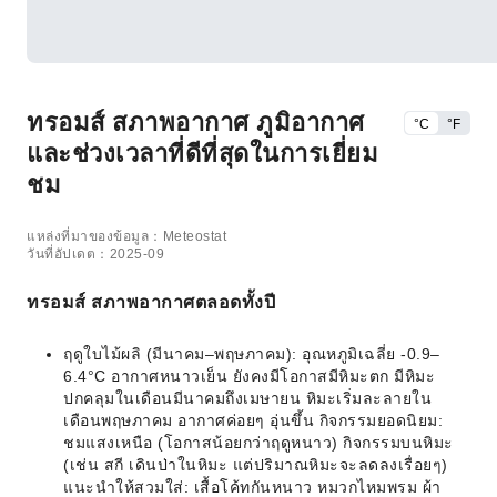
ทรอมส์ สภาพอากาศ ภูมิอากาศ
°C
°F
และช่วงเวลาที่ดีที่สุดในการเยี่ยม
ชม
แหล่งที่มาของข้อมูล：Meteostat
วันที่อัปเดต：2025-09
ทรอมส์ สภาพอากาศตลอดทั้งปี
ฤดูใบไม้ผลิ (มีนาคม–พฤษภาคม): อุณหภูมิเฉลี่ย -0.9–
6.4°C อากาศหนาวเย็น ยังคงมีโอกาสมีหิมะตก มีหิมะ
ปกคลุมในเดือนมีนาคมถึงเมษายน หิมะเริ่มละลายใน
เดือนพฤษภาคม อากาศค่อยๆ อุ่นขึ้น กิจกรรมยอดนิยม:
ชมแสงเหนือ (โอกาสน้อยกว่าฤดูหนาว) กิจกรรมบนหิมะ
(เช่น สกี เดินป่าในหิมะ แต่ปริมาณหิมะจะลดลงเรื่อยๆ)
แนะนำให้สวมใส่: เสื้อโค้ทกันหนาว หมวกไหมพรม ผ้า