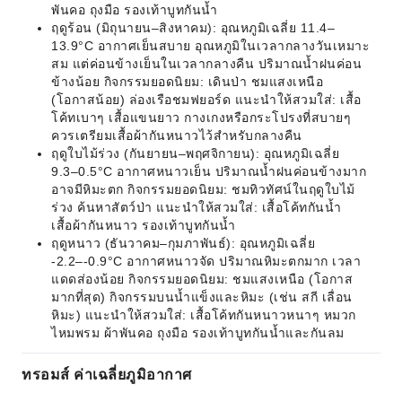
พันคอ ถุงมือ รองเท้าบูทกันน้ำ
ฤดูร้อน (มิถุนายน–สิงหาคม): อุณหภูมิเฉลี่ย 11.4–
13.9°C อากาศเย็นสบาย อุณหภูมิในเวลากลางวันเหมาะ
สม แต่ค่อนข้างเย็นในเวลากลางคืน ปริมาณน้ำฝนค่อน
ข้างน้อย กิจกรรมยอดนิยม: เดินป่า ชมแสงเหนือ
(โอกาสน้อย) ล่องเรือชมฟยอร์ด แนะนำให้สวมใส่: เสื้อ
โค้ทเบาๆ เสื้อแขนยาว กางเกงหรือกระโปรงที่สบายๆ
ควรเตรียมเสื้อผ้ากันหนาวไว้สำหรับกลางคืน
ฤดูใบไม้ร่วง (กันยายน–พฤศจิกายน): อุณหภูมิเฉลี่ย
9.3–0.5°C อากาศหนาวเย็น ปริมาณน้ำฝนค่อนข้างมาก
อาจมีหิมะตก กิจกรรมยอดนิยม: ชมทิวทัศน์ในฤดูใบไม้
ร่วง ค้นหาสัตว์ป่า แนะนำให้สวมใส่: เสื้อโค้ทกันน้ำ
เสื้อผ้ากันหนาว รองเท้าบูทกันน้ำ
ฤดูหนาว (ธันวาคม–กุมภาพันธ์): อุณหภูมิเฉลี่ย
-2.2–-0.9°C อากาศหนาวจัด ปริมาณหิมะตกมาก เวลา
แดดส่องน้อย กิจกรรมยอดนิยม: ชมแสงเหนือ (โอกาส
มากที่สุด) กิจกรรมบนน้ำแข็งและหิมะ (เช่น สกี เลื่อน
หิมะ) แนะนำให้สวมใส่: เสื้อโค้ทกันหนาวหนาๆ หมวก
ไหมพรม ผ้าพันคอ ถุงมือ รองเท้าบูทกันน้ำและกันลม
ทรอมส์ ค่าเฉลี่ยภูมิอากาศ