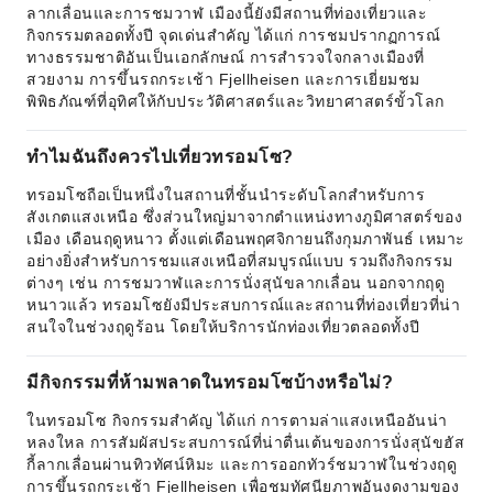
ลากเลื่อนและการชมวาฬ เมืองนี้ยังมีสถานที่ท่องเที่ยวและ
กิจกรรมตลอดทั้งปี จุดเด่นสำคัญ ได้แก่ การชมปรากฏการณ์
ทางธรรมชาติอันเป็นเอกลักษณ์ การสำรวจใจกลางเมืองที่
สวยงาม การขึ้นรถกระเช้า Fjellheisen และการเยี่ยมชม
พิพิธภัณฑ์ที่อุทิศให้กับประวัติศาสตร์และวิทยาศาสตร์ขั้วโลก
ทำไมฉันถึงควรไปเที่ยวทรอมโซ?
ทรอมโซถือเป็นหนึ่งในสถานที่ชั้นนำระดับโลกสำหรับการ
สังเกตแสงเหนือ ซึ่งส่วนใหญ่มาจากตำแหน่งทางภูมิศาสตร์ของ
เมือง เดือนฤดูหนาว ตั้งแต่เดือนพฤศจิกายนถึงกุมภาพันธ์ เหมาะ
อย่างยิ่งสำหรับการชมแสงเหนือที่สมบูรณ์แบบ รวมถึงกิจกรรม
ต่างๆ เช่น การชมวาฬและการนั่งสุนัขลากเลื่อน นอกจากฤดู
หนาวแล้ว ทรอมโซยังมีประสบการณ์และสถานที่ท่องเที่ยวที่น่า
สนใจในช่วงฤดูร้อน โดยให้บริการนักท่องเที่ยวตลอดทั้งปี
มีกิจกรรมที่ห้ามพลาดในทรอมโซบ้างหรือไม่?
ในทรอมโซ กิจกรรมสำคัญ ได้แก่ การตามล่าแสงเหนืออันน่า
หลงใหล การสัมผัสประสบการณ์ที่น่าตื่นเต้นของการนั่งสุนัขฮัส
กี้ลากเลื่อนผ่านทิวทัศน์หิมะ และการออกทัวร์ชมวาฬในช่วงฤดู
การขึ้นรถกระเช้า Fjellheisen เพื่อชมทัศนียภาพอันงดงามของ