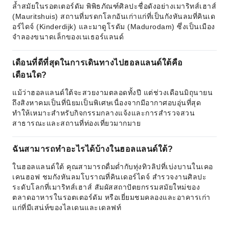
ล้ำสมัยในรอตเตอร์ดัม พิพิธภัณฑ์ศิลปะชื่อดังอย่างเมาริทส์เฮาส์
(Mauritshuis) สถานที่มรดกโลกอันเก่าแก่ที่เป็นกังหันลมที่คินเด
อร์ไดจ์ (Kinderdijk) และมาดูโรดัม (Madurodam) ซึ่งเป็นเมือง
จำลองขนาดเล็กของเนเธอร์แลนด์
เดือนที่ดีที่สุดในการเดินทางไปฮอลแลนด์ใต้คือ
เดือนใด?
แม้ว่าฮอลแลนด์ใต้จะสวยงามตลอดทั้งปี แต่ช่วงเดือนมิถุนายน
ถึงสิงหาคมเป็นที่นิยมเป็นพิเศษเนื่องจากมีอากาศอบอุ่นที่สุด
ทำให้เหมาะสำหรับกิจกรรมกลางแจ้งและการสำรวจสวน
สาธารณะและสถานที่ท่องเที่ยวมากมาย
ฉันสามารถทำอะไรได้บ้างในฮอลแลนด์ใต้?
ในฮอลแลนด์ใต้ คุณสามารถดื่มด่ำกับทุ่งทิวลิปที่เบ่งบานในเคอ
เคนฮอฟ ชมกังหันลมโบราณที่คินเดอร์ไดจ์ สำรวจงานศิลปะ
ระดับโลกที่เมาริทส์เฮาส์ สัมผัสสถาปัตยกรรมสมัยใหม่ของ
ตลาดอาหารในรอตเตอร์ดัม หรือเยี่ยมชมคลองและอาคารเก่า
แก่ที่มีเสน่ห์ของไลเดนและเดลฟท์