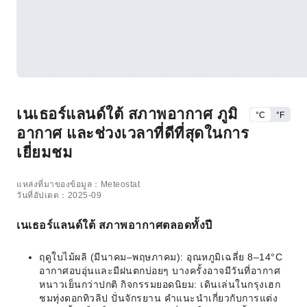
เนเธอร์แลนด์ใต้ สภาพอากาศ ภูมิ
°C
°F
อากาศ และช่วงเวลาที่ดีที่สุดในการ
เยี่ยมชม
แหล่งที่มาของข้อมูล：Meteostat
วันที่อัปเดต：2025-09
เนเธอร์แลนด์ใต้ สภาพอากาศตลอดทั้งปี
ฤดูใบไม้ผลิ (มีนาคม–พฤษภาคม): อุณหภูมิเฉลี่ย 8–14°C
อากาศอบอุ่นและมีฝนตกบ่อยๆ บางครั้งอาจมีวันที่อากาศ
หนาวเย็นกว่าปกติ กิจกรรมยอดนิยม: เดินเล่นในกรุงเฮก
ชมทุ่งดอกทิวลิป ปั่นจักรยาน คำแนะนำเกี่ยวกับการแต่ง