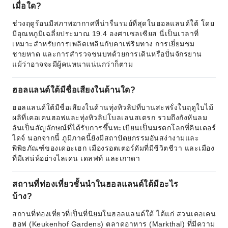
เมื่อใด?
ช่วงฤดูร้อนมีสภาพอากาศที่น่ารื่นรมย์ที่สุดในฮอลแลนด์ใต้ โดย
มีอุณหภูมิเฉลี่ยประมาณ 19.4 องศาเซลเซียส นี่เป็นเวลาที่
เหมาะสำหรับการเพลิดเพลินกับคาเฟ่ริมทาง การเยี่ยมชม
ชายหาด และการสำรวจชนบทด้วยการเดินหรือปั่นจักรยาน
แม้ว่าอาจจะมีผู้คนหนาแน่นกว่าก็ตาม
ฮอลแลนด์ใต้มีชื่อเสียงในด้านใด?
ฮอลแลนด์ใต้มีชื่อเสียงในด้านทุ่งทิวลิปที่บานสะพรั่งในฤดูใบไม้
ผลิที่เคอเคนฮอฟและทุ่งทิวลิปโบลเลนสเตรก รวมถึงกังหันลม
อันเป็นสัญลักษณ์ที่ได้รับการขึ้นทะเบียนเป็นมรดกโลกที่คินเดอร์
ไดจ์ นอกจากนี้ ภูมิภาคนี้ยังมีสถาปัตยกรรมอันสง่างามและ
พิพิธภัณฑ์ของเดอะเฮก เมืองรอตเตอร์ดัมที่มีชีวิตชีวา และเมือง
ที่มีเสน่ห์อย่างไลเดน เดลฟท์ และเกาดา
สถานที่ท่องเที่ยวชั้นนำในฮอลแลนด์ใต้มีอะไร
บ้าง?
สถานที่ท่องเที่ยวที่เป็นที่นิยมในฮอลแลนด์ใต้ ได้แก่ สวนเคอเคน
ฮอฟ (Keukenhof Gardens) ตลาดอาหาร (Markthal) ที่มีความ