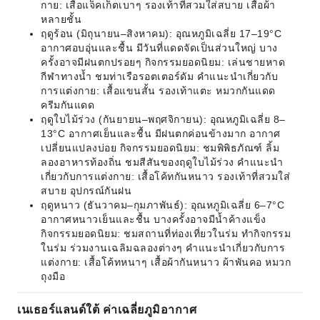
กาย: เสื้อแจ็คเก็ตเบาๆ รองเท้าที่สวมใส่สบาย เสื้อผ้า
หลายชั้น
ฤดูร้อน (มิถุนายน–สิงหาคม): อุณหภูมิเฉลี่ย 17–19°C
อากาศอบอุ่นและชื้น มีวันที่แดดจัดเป็นส่วนใหญ่ บาง
ครั้งอาจมีฝนตกปรอยๆ กิจกรรมยอดนิยม: เล่นชายหาด
กีฬาทางน้ำ ชมท่าเรือรอตเตอร์ดัม คำแนะนำเกี่ยวกับ
การแต่งกาย: เสื้อแขนสั้น รองเท้าแตะ หมวกกันแดด
ครีมกันแดด
ฤดูใบไม้ร่วง (กันยายน–พฤศจิกายน): อุณหภูมิเฉลี่ย 8–
13°C อากาศเย็นและชื้น มีฝนตกค่อนข้างมาก อากาศ
เปลี่ยนแปลงบ่อย กิจกรรมยอดนิยม: ชมพิพิธภัณฑ์ ลิ้ม
ลองอาหารท้องถิ่น ชมสีสันของฤดูใบไม้ร่วง คำแนะนำ
เกี่ยวกับการแต่งกาย: เสื้อโค้ทกันหนาว รองเท้าที่สวมใส่
สบาย อุปกรณ์กันฝน
ฤดูหนาว (ธันวาคม–กุมภาพันธ์): อุณหภูมิเฉลี่ย 6–7°C
อากาศหนาวเย็นและชื้น บางครั้งอาจมีน้ำค้างแข็ง
กิจกรรมยอดนิยม: ชมสถานที่ท่องเที่ยวในร่ม ทำกิจกรรม
ในร่ม ร่วมงานเฉลิมฉลองต่างๆ คำแนะนำเกี่ยวกับการ
แต่งกาย: เสื้อโค้ทหนาๆ เสื้อผ้ากันหนาว ผ้าพันคอ หมวก
ถุงมือ
เนเธอร์แลนด์ใต้ ค่าเฉลี่ยภูมิอากาศ