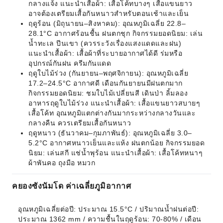
กลางแจ้ง แนะนำเสื้อผ้า: เสื้อโค้ทบางๆ เสื้อแขนยาว
อาจต้องเตรียมเสื้อกันหนาวสำหรับตอนเช้าและเย็น
ฤดูร้อน (มิถุนายน–สิงหาคม): อุณหภูมิเฉลี่ย 22.8–
28.1°C อากาศร้อนชื้น ฝนตกชุก กิจกรรมยอดนิยม: เล่น
น้ำทะเล ปีนเขา (ควรระวังเรื่องแสงแดดและฝน)
แนะนำเสื้อผ้า: เสื้อผ้าที่ระบายอากาศได้ดี ร่มหรือ
อุปกรณ์กันฝน ครีมกันแดด
ฤดูใบไม้ร่วง (กันยายน–พฤศจิกายน): อุณหภูมิเฉลี่ย
17.2–24.5°C อากาศดี เดือนกันยายนมีฝนตกมาก
กิจกรรมยอดนิยม: ชมใบไม้เปลี่ยนสี เดินป่า ลิ้มลอง
อาหารฤดูใบไม้ร่วง แนะนำเสื้อผ้า: เสื้อแขนยาวสบายๆ
เสื้อโค้ท อุณหภูมิแตกต่างกันมากระหว่างกลางวันและ
กลางคืน ควรเตรียมเสื้อกันหนาว
ฤดูหนาว (ธันวาคม–กุมภาพันธ์): อุณหภูมิเฉลี่ย 3.0–
5.2°C อากาศหนาวเย็นและแห้ง ฝนตกน้อย กิจกรรมยอด
นิยม: เล่นสกี แช่น้ำพุร้อน แนะนำเสื้อผ้า: เสื้อโค้ทหนาๆ
ผ้าพันคอ ถุงมือ หมวก
คยองซังนัมโด ค่าเฉลี่ยภูมิอากาศ
อุณหภูมิเฉลี่ยต่อปี: ประมาณ 15.5°C / ปริมาณน้ำฝนต่อปี: 
ประมาณ 1362 mm / ความชื้นในฤดูร้อน: 70-80% / เดือน