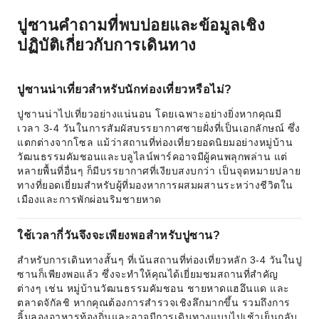
ปูซานคำถามที่พบบ่อยและข้อมูลเชิง
ปฏิบัติเกี่ยวกับการเดินทาง
ปูซานน่าเที่ยวสำหรับนักท่องเที่ยวหรือไม่?
ปูซานน่าไปเที่ยวอย่างแน่นอน โดยเฉพาะอย่างยิ่งหากคุณมี
เวลา 3-4 วันในการสัมผัสบรรยากาศชายฝั่งที่เป็นเอกลักษณ์ ซึ่ง
แตกต่างจากโซล แม้ว่าสถานที่ท่องเที่ยวยอดนิยมอย่างหมู่บ้าน
วัฒนธรรมคัมชอนและบลูไลน์พาร์คอาจมีผู้คนพลุกพล่าน แต่
หลายพื้นที่อื่นๆ ก็มีบรรยากาศที่เงียบสงบกว่า เป็นจุดหมายปลาย
ทางที่ยอดเยี่ยมสำหรับผู้ที่มองหาการผสมผสานระหว่างชีวิตใน
เมืองและการพักผ่อนริมชายหาด
ใช้เวลากี่วันจึงจะเพียงพอสำหรับปูซาน?
สำหรับการเดินทางสั้นๆ ที่เน้นสถานที่ท่องเที่ยวหลัก 3-4 วันในปู
ซานก็เพียงพอแล้ว ซึ่งจะทำให้คุณได้เยี่ยมชมสถานที่สำคัญ
ต่างๆ เช่น หมู่บ้านวัฒนธรรมคัมชอน ชายหาดแฮอึนแด และ
ตลาดจักัลชิ หากคุณต้องการสำรวจเชิงลึกมากขึ้น รวมถึงการ
ลิ้มลองอาหารท้องถิ่นและอาจมีการเดินทางแบบไปเช้าเย็นกลับ