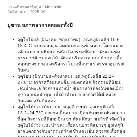
แหล่งที่มาของข้อมูล：Meteostat
วันที่อัปเดต：2025-09
ปูซาน สภาพอากาศตลอดทั้งปี
ฤดูใบไม้ผลิ (มีนาคม–พฤษภาคม): อุณหภูมิเฉลี่ย 10.6–
18.4°C อากาศอบอุ่น แต่ฝนตกค่อนข้างมาก โดยเฉพาะ
เดือนเมษายนที่ฝนตกหนัก กิจกรรมที่นิยม: เดินเล่นชม
ธรรมชาติ ชมดอกไม้ เดินเล่นริมทะเล แนะนำชุด: เสื้อ
คลุมบางๆ กางเกงหรือกระโปรงที่สบายๆ ควรพกอุปกรณ์
กันฝน
ฤดูร้อน (มิถุนายน–สิงหาคม): อุณหภูมิเฉลี่ย 22.2–
27.8°C อากาศร้อนและชื้น ฝนตกหนัก กิจกรรมที่นิยม:
เล่นน้ำทะเล กิจกรรมทางน้ำ ชิมอาหารท้องถิ่นของเมือง
ปูซาน แนะนำชุด: เสื้อผ้าที่ระบายอากาศได้ดี หมวก
กันแดด ครีมกันแดด
ฤดูใบไม้ร่วง (กันยายน–พฤศจิกายน): อุณหภูมิเฉลี่ย
13.2–24.7°C อากาศเย็นสบาย เดือนกันยายนฝนตกมาก
ที่สุด กิจกรรมที่นิยม: ปีนเขา ทัศนศึกษา ชมวิวทิวทัศน์ใน
ฤดูใบไม้ร่วง แนะนำชุด: เสื้อแขนยาวที่สบายๆ อุณหภูมิ
อาจแตกต่างกันมากระหว่างเช้าและเย็น ควรพกเสื้อคลุม