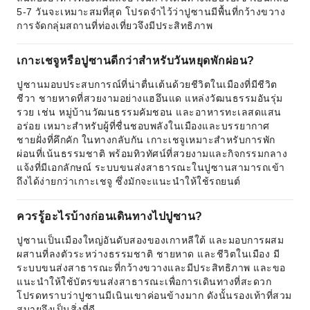
5-7 วันจะเหมาะสมที่สุด โปรดจำไว้ว่าปูซานมีพื้นที่กว้างขวาง
การจัดกลุ่มสถานที่ท่องเที่ยวจึงมีประสิทธิภาพ
เกาะเชจูหรือปูซานดีกว่าสำหรับวันหยุดพักผ่อน?
ปูซานมอบประสบการณ์ที่น่าตื่นเต้นด้วยชีวิตในเมืองที่มีชีวิต
ชีวา ชายหาดที่สวยงามอย่างแฮอึนแด แหล่งวัฒนธรรมอันรุ่ม
รวย เช่น หมู่บ้านวัฒนธรรมคัมชอน และอาหารทะเลสดแสน
อร่อย เหมาะสำหรับผู้ที่ชื่นชอบพลังในเมืองและบรรยากาศ
ชายฝั่งที่คึกคัก ในทางกลับกัน เกาะเชจูเหมาะสำหรับการพัก
ผ่อนที่เน้นธรรมชาติ พร้อมทิวทัศน์ที่สวยงามและกิจกรรมกลาง
แจ้งที่มีเอกลักษณ์ ระบบขนส่งสาธารณะในปูซานสามารถเข้า
ถึงได้ง่ายกว่าเกาะเชจู ซึ่งมักจะแนะนำให้ใช้รถยนต์
ควรรู้อะไรบ้างก่อนเดินทางไปปูซาน?
ปูซานเป็นเมืองใหญ่อันดับสองของเกาหลีใต้ และมอบการผสม
ผสานที่ลงตัวระหว่างธรรมชาติ ชายหาด และชีวิตในเมือง มี
ระบบขนส่งสาธารณะที่กว้างขวางและมีประสิทธิภาพ และขอ
แนะนำให้ใช้บัตรขนส่งสาธารณะเพื่อการเดินทางที่สะดวก
โปรดทราบว่าปูซานมีเนินเขาค่อนข้างมาก ดังนั้นรองเท้าที่สวม
สบายจึงเป็นสิ่งที่ดี