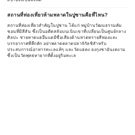
สถานที่ท่องเที่ยวห้ามพลาดในปูซานคือที่ไหน?
สถานที่ท่องเที่ยวสำคัญในปูซาน ได้แก่ หมู่บ้านวัฒนธรรมคัม
ชอนที่มีสีสัน ซึ่งเป็นอดีตสลัมบนเนินเขาที่เปลี่ยนเป็นศูนย์กลาง
ศิลปะ ชายหาดแฮอึนแดมีชื่อเสียงด้านหาดทรายสีทองและ
บรรยากาศที่คึกคัก อย่าพลาดตลาดปลาจักัลชิสำหรับ
ประสบการณ์อาหารทะเลแท้ๆ และวัดแฮดง ยงกุงซาอันงดงาม
ซึ่งเป็นวัดพุทธหายากที่ตั้งอยู่ริมทะเล