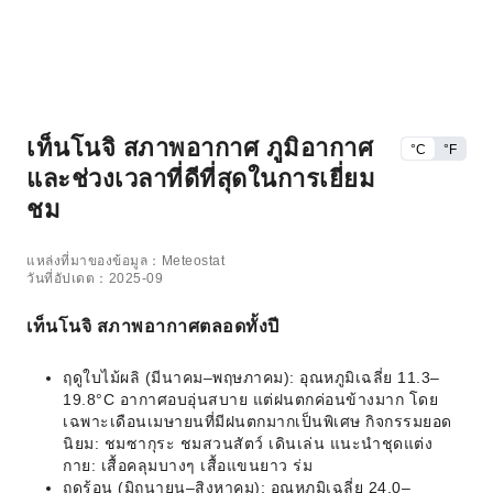
เท็นโนจิ สภาพอากาศ ภูมิอากาศ
°C
°F
และช่วงเวลาที่ดีที่สุดในการเยี่ยม
ชม
แหล่งที่มาของข้อมูล：Meteostat
วันที่อัปเดต：2025-09
เท็นโนจิ สภาพอากาศตลอดทั้งปี
ฤดูใบไม้ผลิ (มีนาคม–พฤษภาคม): อุณหภูมิเฉลี่ย 11.3–
19.8°C อากาศอบอุ่นสบาย แต่ฝนตกค่อนข้างมาก โดย
เฉพาะเดือนเมษายนที่มีฝนตกมากเป็นพิเศษ กิจกรรมยอด
นิยม: ชมซากุระ ชมสวนสัตว์ เดินเล่น แนะนำชุดแต่ง
กาย: เสื้อคลุมบางๆ เสื้อแขนยาว ร่ม
ฤดูร้อน (มิถุนายน–สิงหาคม): อุณหภูมิเฉลี่ย 24.0–