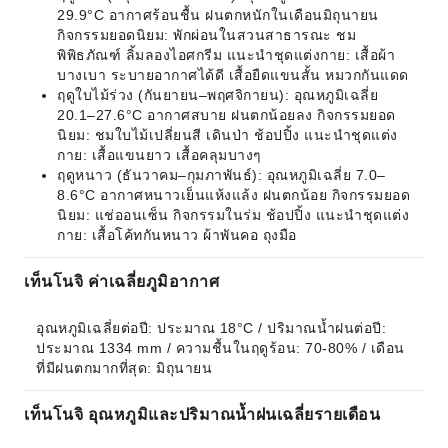
29.9°C อากาศร้อนชื้น ฝนตกหนักในเดือนมิถุนายน
กิจกรรมยอดนิยม: พักผ่อนในสวนสาธารณะ ชม
พิพิธภัณฑ์ ลิ้มลองไอศกรีม แนะนำชุดแต่งกาย: เสื้อผ้า
บางเบา ระบายอากาศได้ดี เสื้อยืดแขนสั้น หมวกกันแดด
ฤดูใบไม้ร่วง (กันยายน–พฤศจิกายน): อุณหภูมิเฉลี่ย
20.1–27.6°C อากาศสบาย ฝนตกน้อยลง กิจกรรมยอด
นิยม: ชมใบไม้เปลี่ยนสี เดินป่า ช้อปปิ้ง แนะนำชุดแต่ง
กาย: เสื้อแขนยาว เสื้อคลุมบางๆ
ฤดูหนาว (ธันวาคม–กุมภาพันธ์): อุณหภูมิเฉลี่ย 7.0–
8.6°C อากาศหนาวเย็นแห้งแล้ง ฝนตกน้อย กิจกรรมยอด
นิยม: แช่ออนเซ็น กิจกรรมในร่ม ช้อปปิ้ง แนะนำชุดแต่ง
กาย: เสื้อโค้ทกันหนาว ผ้าพันคอ ถุงมือ
เท็นโนจิ ค่าเฉลี่ยภูมิอากาศ
อุณหภูมิเฉลี่ยต่อปี: ประมาณ 18°C / ปริมาณน้ำฝนต่อปี: 
ประมาณ 1334 mm / ความชื้นในฤดูร้อน: 70-80% / เดือน
ที่มีฝนตกมากที่สุด: มิถุนายน
เท็นโนจิ อุณหภูมิและปริมาณน้ำฝนเฉลี่ยรายเดือน