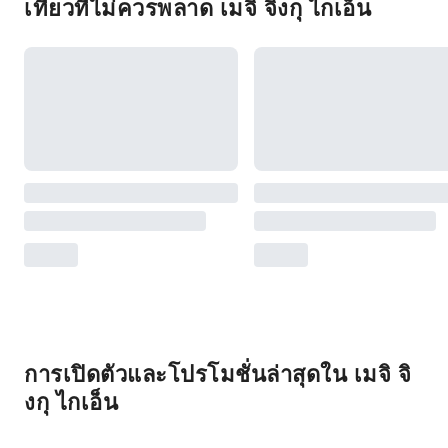
เที่ยวที่ไม่ควรพลาด เมจิ จิงกุ ไกเอ็น
การเปิดตัวและโปรโมชั่นล่าสุดใน เมจิ จิ
งกุ ไกเอ็น