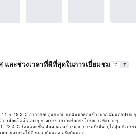
และช่วงเวลาที่ดีที่สุดในการเยี่ยมชม
°C
°F
่ย 11.5–19.3°C อากาศอบอุ่นสบาย แต่ฝนตกค่อนข้างมาก มีฝนตกปรอยๆ บ่อ
้อผ้า: เสื้อแจ็คเก็ตเบาๆ กางเกงขายาวหรือกระโปรงยาวที่สบายๆ
3.1–28.4°C ร้อนและชื้น ฝนตกค่อนข้างมาก บางครั้งมีพายุไต้ฝุ่น กิจกรรม
าที่ระบายอากาศได้ดี หมวกกันแดด ครีมกันแดด