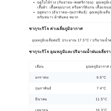
ฤดูใบไม้ร่วง (กันยายน–พฤศจิกายน): อุณหภูมิ
เสื้อผ้า: เสื้อคลุมบางๆ หรือคาร์ดิแกน เสื้อแขน
ฤดูหนาว (ธันวาคม–กุมภาพันธ์): อุณหภูมิเฉลี่ย
ทกันหนาว ผ้าพันคอ หมวก
ซากุระกิโจ ค่าเฉลี่ยภูมิอากาศ
อุณหภูมิเฉลี่ยต่อปี: ประมาณ 17.5°C / ปริมาณน้ำ
ซากุระกิโจ อุณหภูมิและปริมาณน้ำฝนเฉลี่ยรา
เดือน
อุณหภูมิอากาศ 
มกราคม
6.6°C
กุมภาพันธ์
7.4°C
มีนาคม
11.5°C
เมษายน
16.3°C