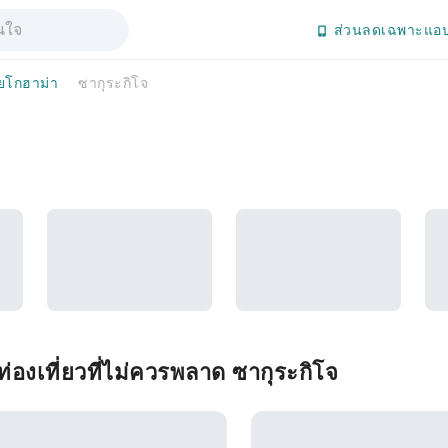
ส่วนลดเฉพาะแอป
ยโกฮาม่า
ซากุระกิโจ
องเที่ยวที่ไม่ควรพลาด ซากุระกิโจ