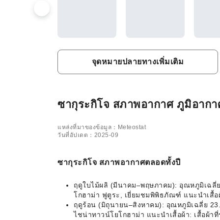
จุดหมายปลายทางเพิ่มเติม
ซากุระกิโจ สภาพอากาศ ภูมิอากาศ 
แหล่งที่มาของข้อมูล：Meteostat
วันที่อัปเดต：2025-09
ซากุระกิโจ สภาพอากาศตลอดทั้งปี
ฤดูใบไม้ผลิ (มีนาคม–พฤษภาคม): อุณหภูมิเฉลี
โกฮาม่า ฟูตูระ, เยี่ยมชมพิพิธภัณฑ์ แนะนำเสื
ฤดูร้อน (มิถุนายน–สิงหาคม): อุณหภูมิเฉลี่ย 2
ไชน่าทาวน์โยโกฮาม่า แนะนำเสื้อผ้า: เสื้อผ้