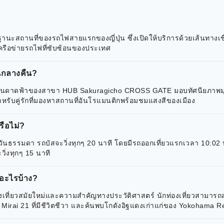
นะสถานที่ของรถไฟสายแรกของญี่ปุ่น ซึ่งเปิดให้บริการด้วยเส้นทางเ
ครือข่ายรถไฟที่ซับซ้อนของประเทศ
นกลางคืน?
ชั้นดาดฟ้าของสาขา HUB Sakuragicho CROSS GATE มอบทัศนียภาพมุมกว
อสำหรับคู่รักที่มองหาสถานที่อันโรแมนติกพร้อมชมแสงสีของเมือง
รือไม่?
ันธรรมดา รถบัสจะวิ่งทุกๆ 20 นาที โดยมีรถออกเที่ยวแรกเวลา 10:02 น
ิ่งทุกๆ 15 นาที
ีอะไรบ้าง?
ที่ยวสมัยใหม่และความสำคัญทางประวัติศาสตร์ นักท่องเที่ยวสามารถส
to Mirai 21 ที่มีชีวิตชีวา และค้นพบโกดังอิฐแดงเก่าแก่ของ Yokohama