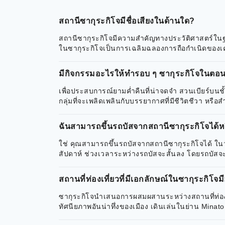
สถานีซากุระกิโจมีชื่อเสียงในด้านใด?
สถานีซากุระกิโจมีความสำคัญทางประวัติศาสตร์ในฐา
ในซากุระกิโจเป็นการเฉลิมฉลองการถือกำเนิดของเ
มีกิจกรรมอะไรให้ทำรอบ ๆ ซากุระกิโจในตอ
เพื่อประสบการณ์ยามค่ำคืนที่น่าจดจำ สวนเบียร์บน
กลุ่มที่จะเพลิดเพลินกับบรรยากาศที่มีชีวิตชีวา หรื
ฉันสามารถขึ้นรถบัสจากสถานีซากุระกิโจได้ห
ใช่ คุณสามารถขึ้นรถบัสจากสถานีซากุระกิโจได้ ในว
สัปดาห์ ช่วงเวลาระหว่างรถบัสจะสั้นลง โดยรถบัสจะว
สถานที่ท่องเที่ยวที่มีเอกลักษณ์ในซากุระกิโจม
ซากุระกิโจนำเสนอการผสมผสานระหว่างสถานที่ท่องเ
ทัศนียภาพอันน่าทึ่งของเมือง เดินเล่นในย่าน Mina