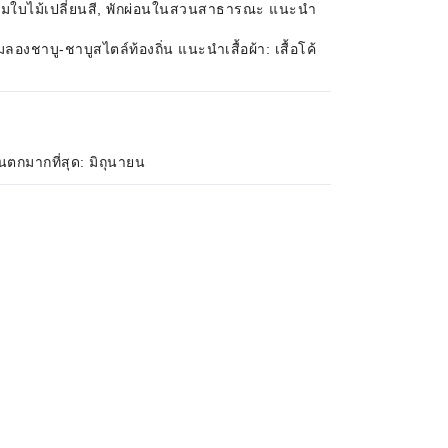
: ชมใบไม้เปลี่ยนสี, พักผ่อนในสวนสาธารณะ แนะนำ
องชาบู-ชาบูสไตล์ท้องถิ่น แนะนำเสื้อผ้า: เสื้อโค้
นตกมากที่สุด: มิถุนายน