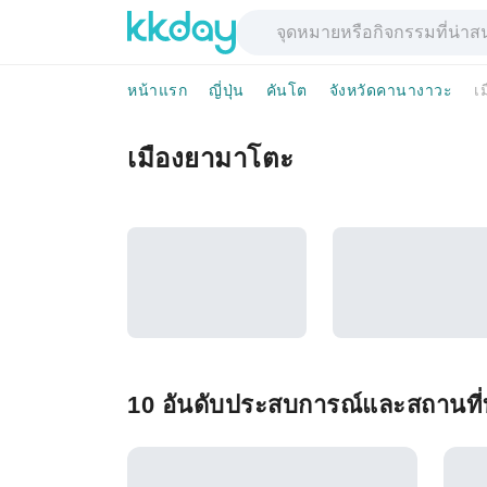
หน้าแรก
ญี่ปุ่น
คันโต
จังหวัดคานางาวะ
เ
เมืองยามาโตะ
10 อันดับประสบการณ์และสถานที่ท