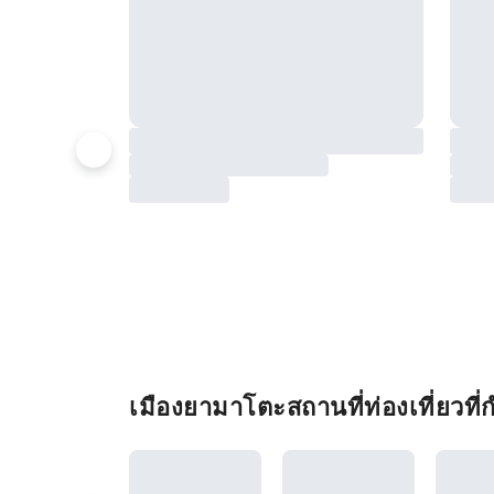
เมืองยามาโตะสถานที่ท่องเที่ยวที