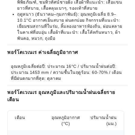
พิพิธภัณฑ์, ชมทิวทัศน์ชายฝั่ง เสื้อผ้าที่แนะนำ: เสื้อแขน
ยาวที่สบาย, เสื้อคลุมเบาๆ, รองเท้าที่สบาย
ฤดูหนาว (ธันวาคม–กุมภาพันธ์): อุณหภูมิเฉลี่ย 8.9–
10.1°C อากาศเย็นสบาย ฝนตกบ่อย กิจกรรมที่แนะนำ:
เยี่ยมชมสถานที่ในร่ม, ลิ้มลองอาหารท้องถิ่น, ผ่อนคลาย
ในคาเฟ่ที่อบอุ่น เสื้อผ้าที่แนะนำ: เสื้อโค้ทกันหนาว, ผ้า
พันคอ, หมวก, ถุงมือ
พอร์โตเวเนเร ค่าเฉลี่ยภูมิอากาศ
อุณหภูมิเฉลี่ยต่อปี: ประมาณ 16°C / ปริมาณน้ำฝนต่อปี: 
ประมาณ 1453 mm / ความชื้นในฤดูร้อน: 60-70% / เดือน
ที่มีฝนตกมากที่สุด: ตุลาคม
พอร์โตเวเนเร อุณหภูมิและปริมาณน้ำฝนเฉลี่ยราย
เดือน
เดือน
อุณหภูมิอากาศ
ปริมาณน้ำฝน
(°C)
(มม.)