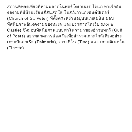
สถานที่ท่องเที่ยวที่ห้ามพลาดในพอร์โตเวเนเร ได้แก่ ท่าเรืออัน
งดงามที่มีบ้านเรือนสีสันสดใส โบสถ์เก่าแก่เซนต์ปีเตอร์
(Church of St. Peter) ที่ตั้งตระหง่านอยู่บนแหลมหิน มอบ
ทัศนียภาพอันงดงามของทะเล และปราสาทโดเรีย (Doria
Castle) ซึ่งมอบทัศนียภาพแบบพาโนรามาของอ่าวบทกวี (Gulf
of Poets) อย่าพลาดการล่องเรือเพื่อสำรวจเกาะใกล้เคียงอย่าง
เกาะปัลมาเรีย (Palmaria), เกาะติโน (Tino) และ เกาะติเนตโต
(Tinetto)