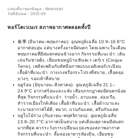
แหล่งที่มาของข้อมูล：Meteostat
วันที่อัปเดต：2025-09
พอร์โตเวเนเร สภาพอากาศตลอดทั้งปี
春季 (มีนาคม–พฤษภาคม): อุณหภูมิเฉลี่ย 10.9–16.8°C
อากาศอบอุ่น แต่บางครั้งอาจมีฝนตก โดยเฉพาะในเดือน
พฤษภาคมที่มีฝนตกค่อนข้างมาก กิจกรรมที่แนะนำ: เดิน
เล่นริมชายฝั่ง, เยี่ยมชมหมู่บ้านชินคเว เตร์เร (Cinque
Terre), เพลิดเพลินกับทัศนียภาพแบบเมดิเตอร์เรเนียน
เสื้อผ้าที่แนะนำ: กางเกงหรือกระโปรงที่สบาย, เสื้อคลุม
บางๆ, รองเท้าที่สบาย
ฤดูร้อน (มิถุนายน–สิงหาคม): อุณหภูมิเฉลี่ย 21.1–
24.9°C อากาศร้อนและแห้ง เดือนกรกฎาคมมีฝนตกน้อย
ที่สุด กิจกรรมที่แนะนำ: ว่ายน้ำ, อาบแดด, ล่องเรือ,
สำรวจเมืองใกล้เคียง เสื้อผ้าที่แนะนำ: เสื้อผ้าเบาและ
ระบายอากาศได้ดี, หมวก, แว่นกันแดด, ครีมกันแดด
ฤดูใบไม้ร่วง (กันยายน–พฤศจิกายน): อุณหภูมิเฉลี่ย
13.8–20.7°C อากาศเย็นสบาย แต่เดือนตุลาคมมีฝนตก
มากที่สุด ควรระวังการเปลี่ยนแปลงของสภาพอากาศ
กิจกรรมที่แนะนำ: ลิ้มลองอาหารท้องถิ่น, เยี่ยมชม