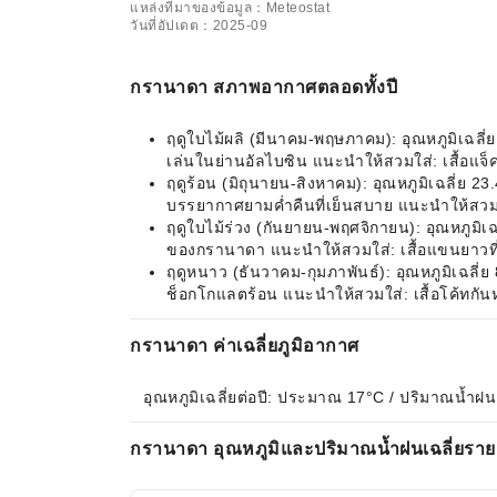
แหล่งที่มาของข้อมูล：Meteostat
วันที่อัปเดต：2025-09
กรานาดา สภาพอากาศตลอดทั้งปี
ฤดูใบไม้ผลิ (มีนาคม-พฤษภาคม): อุณหภูมิเฉลี
เล่นในย่านอัลไบซิน แนะนำให้สวมใส่: เสื้อแจ็
ฤดูร้อน (มิถุนายน-สิงหาคม): อุณหภูมิเฉลี่ย 2
บรรยากาศยามค่ำคืนที่เย็นสบาย แนะนำให้สวม
ฤดูใบไม้ร่วง (กันยายน-พฤศจิกายน): อุณหภูมิ
ของกรานาดา แนะนำให้สวมใส่: เสื้อแขนยาวที่
ฤดูหนาว (ธันวาคม-กุมภาพันธ์): อุณหภูมิเฉลี
ช็อกโกแลตร้อน แนะนำให้สวมใส่: เสื้อโค้ทกั
กรานาดา ค่าเฉลี่ยภูมิอากาศ
อุณหภูมิเฉลี่ยต่อปี: ประมาณ 17°C / ปริมาณน้ำฝน
กรานาดา อุณหภูมิและปริมาณน้ำฝนเฉลี่ยราย