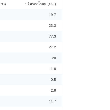
(°C)
ปริมาณน้ำฝน (มม.)
19.7
23.3
77.3
27.2
20
11.8
0.5
2.8
11.7