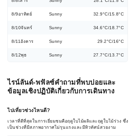
8/8
เสาร์
Sunny
28.1°C/11.5°C
8/9
อาทิตย์
Sunny
32.9°C/15.8°C
8/10
จันทร์
Sunny
34.6°C/18.7°C
8/11
อังคาร
Sunny
29.2°C/16°C
8/12
พุธ
Sunny
27.7°C/13.7°C
ไรน์ลันด์-พฟัลซ์คำถามที่พบบ่อยและ
ข้อมูลเชิงปฏิบัติเกี่ยวกับการเดินทาง
ไปเที่ยวช่วงไหนดี?
เวลาที่ดีที่สุดในการเยี่ยมชมคือฤดูใบไม้ผลิและฤดูใบไม้ร่วง ซึ่ง
เป็นช่วงที่มีสภาพอากาศไม่รุนแรงและมีทิวทัศน์สวยงาม