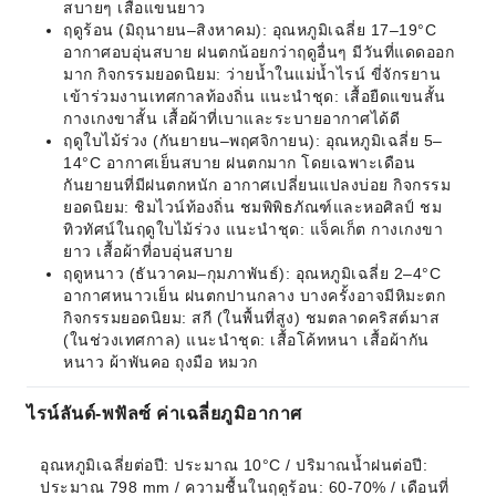
สบายๆ เสื้อแขนยาว
ฤดูร้อน (มิถุนายน–สิงหาคม): อุณหภูมิเฉลี่ย 17–19°C
อากาศอบอุ่นสบาย ฝนตกน้อยกว่าฤดูอื่นๆ มีวันที่แดดออก
มาก กิจกรรมยอดนิยม: ว่ายน้ำในแม่น้ำไรน์ ขี่จักรยาน
เข้าร่วมงานเทศกาลท้องถิ่น แนะนำชุด: เสื้อยืดแขนสั้น
กางเกงขาสั้น เสื้อผ้าที่เบาและระบายอากาศได้ดี
ฤดูใบไม้ร่วง (กันยายน–พฤศจิกายน): อุณหภูมิเฉลี่ย 5–
14°C อากาศเย็นสบาย ฝนตกมาก โดยเฉพาะเดือน
กันยายนที่มีฝนตกหนัก อากาศเปลี่ยนแปลงบ่อย กิจกรรม
ยอดนิยม: ชิมไวน์ท้องถิ่น ชมพิพิธภัณฑ์และหอศิลป์ ชม
ทิวทัศน์ในฤดูใบไม้ร่วง แนะนำชุด: แจ็คเก็ต กางเกงขา
ยาว เสื้อผ้าที่อบอุ่นสบาย
ฤดูหนาว (ธันวาคม–กุมภาพันธ์): อุณหภูมิเฉลี่ย 2–4°C
อากาศหนาวเย็น ฝนตกปานกลาง บางครั้งอาจมีหิมะตก
กิจกรรมยอดนิยม: สกี (ในพื้นที่สูง) ชมตลาดคริสต์มาส
(ในช่วงเทศกาล) แนะนำชุด: เสื้อโค้ทหนา เสื้อผ้ากัน
หนาว ผ้าพันคอ ถุงมือ หมวก
ไรน์ลันด์-พฟัลซ์ ค่าเฉลี่ยภูมิอากาศ
อุณหภูมิเฉลี่ยต่อปี: ประมาณ 10°C / ปริมาณน้ำฝนต่อปี: 
ประมาณ 798 mm / ความชื้นในฤดูร้อน: 60-70% / เดือนที่