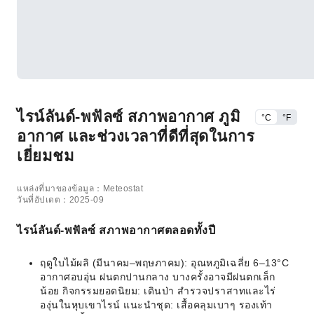
ไรน์ลันด์-พฟัลซ์ สภาพอากาศ ภูมิ
°C
°F
อากาศ และช่วงเวลาที่ดีที่สุดในการ
เยี่ยมชม
แหล่งที่มาของข้อมูล：Meteostat
วันที่อัปเดต：2025-09
ไรน์ลันด์-พฟัลซ์ สภาพอากาศตลอดทั้งปี
ฤดูใบไม้ผลิ (มีนาคม–พฤษภาคม): อุณหภูมิเฉลี่ย 6–13°C
อากาศอบอุ่น ฝนตกปานกลาง บางครั้งอาจมีฝนตกเล็ก
น้อย กิจกรรมยอดนิยม: เดินป่า สำรวจปราสาทและไร่
องุ่นในหุบเขาไรน์ แนะนำชุด: เสื้อคลุมเบาๆ รองเท้า