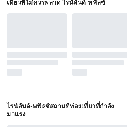
เที่ยวที่ไม่ควรพลาด ไรน์ลันด์-พฟัลซ์
ไรน์ลันด์-พฟัลซ์สถานที่ท่องเที่ยวที่กำลัง
มาแรง