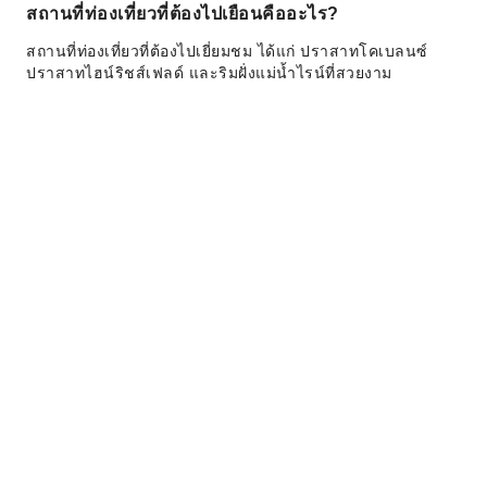
สถานที่ท่องเที่ยวที่ต้องไปเยือนคืออะไร?
สถานที่ท่องเที่ยวที่ต้องไปเยี่ยมชม ได้แก่ ปราสาทโคเบลนซ์
ปราสาทไฮน์ริชส์เฟลด์ และริมฝั่งแม่น้ำไรน์ที่สวยงาม