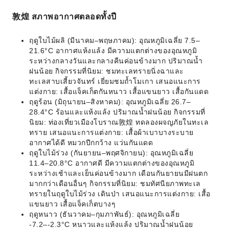
敦煌 สภาพอากาศตลอดทั้งปี
ฤดูใบไม้ผลิ (มีนาคม–พฤษภาคม): อุณหภูมิเฉลี่ย 7.5–
21.6°C อากาศแห้งแล้ง มีความแตกต่างของอุณหภูมิ
ระหว่างกลางวันและกลางคืนค่อนข้างมาก ปริมาณน้ำ
ฝนน้อย กิจกรรมที่นิยม: ชมทะเลทรายนิ่งฉาและ
ทะเลสาบเสี้ยวจันทร์ เยี่ยมชมถ้ำโมเกา เสนอแนะการ
แต่งกาย: เสื้อแจ็คเก็ตกันหนาว เสื้อแขนยาว เสื้อกันแดด
ฤดูร้อน (มิถุนายน–สิงหาคม): อุณหภูมิเฉลี่ย 26.7–
28.4°C ร้อนและแห้งแล้ง ปริมาณน้ำฝนน้อย กิจกรรมที่
นิยม: ท่องเที่ยวเมืองโบราณ敦煌 ทดลองผจญภัยในทะเล
ทราย เสนอแนะการแต่งกาย: เสื้อผ้าเบาบางระบาย
อากาศได้ดี หมวกปีกกว้าง แว่นกันแดด
ฤดูใบไม้ร่วง (กันยายน–พฤศจิกายน): อุณหภูมิเฉลี่ย
11.4–20.8°C อากาศดี มีความแตกต่างของอุณหภูมิ
ระหว่างเช้าและเย็นค่อนข้างมาก เดือนกันยายนมีฝนตก
มากกว่าเดือนอื่นๆ กิจกรรมที่นิยม: ชมทัศนียภาพทะเล
ทรายในฤดูใบไม้ร่วง เดินป่า เสนอแนะการแต่งกาย: เสื้อ
แขนยาว เสื้อแจ็คเก็ตบางๆ
ฤดูหนาว (ธันวาคม–กุมภาพันธ์): อุณหภูมิเฉลี่ย
-7.2–-2.3°C หนาวและแห้งแล้ง ปริมาณน้ำฝนน้อย