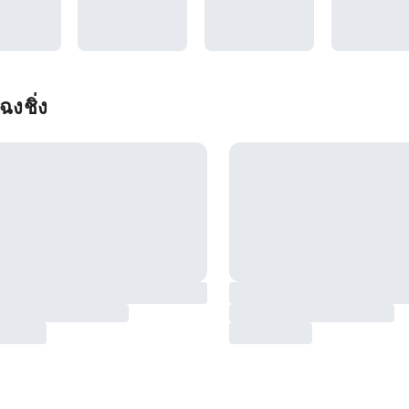
ฉงชิ่ง