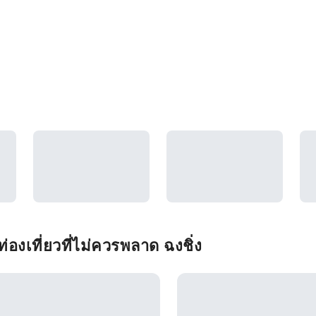
องเที่ยวที่ไม่ควรพลาด ฉงชิ่ง