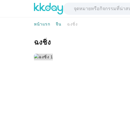
หน้าแรก
จีน
ฉงชิ่ง
ฉงชิ่ง