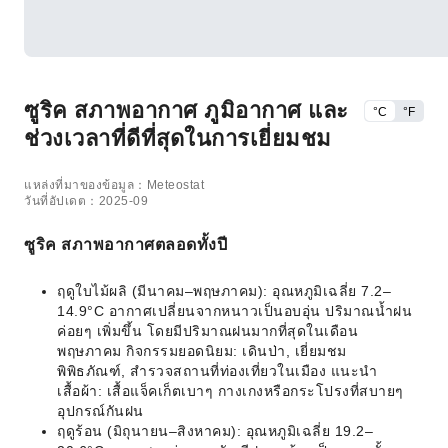
ซูริค สภาพอากาศ ภูมิอากาศ และ
°C
°F
ช่วงเวลาที่ดีที่สุดในการเยี่ยมชม
แหล่งที่มาของข้อมูล：Meteostat
วันที่อัปเดต：2025-09
ซูริค สภาพอากาศตลอดทั้งปี
ฤดูใบไม้ผลิ (มีนาคม–พฤษภาคม): อุณหภูมิเฉลี่ย 7.2–
14.9°C อากาศเปลี่ยนจากหนาวเป็นอบอุ่น ปริมาณน้ำฝน
ค่อยๆ เพิ่มขึ้น โดยมีปริมาณฝนมากที่สุดในเดือน
พฤษภาคม กิจกรรมยอดนิยม: เดินป่า, เยี่ยมชม
พิพิธภัณฑ์, สำรวจสถานที่ท่องเที่ยวในเมือง แนะนำ
เสื้อผ้า: เสื้อแจ็คเก็ตเบาๆ กางเกงหรือกระโปรงที่สบายๆ
อุปกรณ์กันฝน
ฤดูร้อน (มิถุนายน–สิงหาคม): อุณหภูมิเฉลี่ย 19.2–