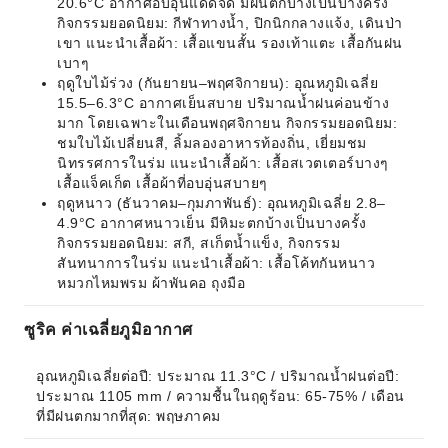
20.6°C อากาศอบอุ่นแดดจัด มีฝนตกบ้างเป็นบางครั้ง
กิจกรรมยอดนิยม: กีฬาทางน้ำ, ปิกนิกกลางแจ้ง, เดินป่า
เขา แนะนำเสื้อผ้า: เสื้อแขนสั้น รองเท้าแตะ เสื้อกันฝน
เบาๆ
ฤดูใบไม้ร่วง (กันยายน–พฤศจิกายน): อุณหภูมิเฉลี่ย
15.5–6.3°C อากาศเย็นสบาย ปริมาณน้ำฝนค่อนข้าง
มาก โดยเฉพาะในเดือนพฤศจิกายน กิจกรรมยอดนิยม:
ชมใบไม้เปลี่ยนสี, ลิ้มลองอาหารท้องถิ่น, เยี่ยมชม
นิทรรศการในร่ม แนะนำเสื้อผ้า: เสื้อสเวตเตอร์บางๆ
เสื้อแจ็คเก็ต เสื้อผ้าที่อบอุ่นสบายๆ
ฤดูหนาว (ธันวาคม–กุมภาพันธ์): อุณหภูมิเฉลี่ย 2.8–
4.9°C อากาศหนาวเย็น มีหิมะตกบ้างเป็นบางครั้ง
กิจกรรมยอดนิยม: สกี, สเก็ตน้ำแข็ง, กิจกรรม
สันทนาการในร่ม แนะนำเสื้อผ้า: เสื้อโค้ทกันหนาว
หมวกไหมพรม ผ้าพันคอ ถุงมือ
ซูริค ค่าเฉลี่ยภูมิอากาศ
อุณหภูมิเฉลี่ยต่อปี: ประมาณ 11.3°C / ปริมาณน้ำฝนต่อปี: 
ประมาณ 1105 mm / ความชื้นในฤดูร้อน: 65-75% / เดือน
ที่มีฝนตกมากที่สุด: พฤษภาคม