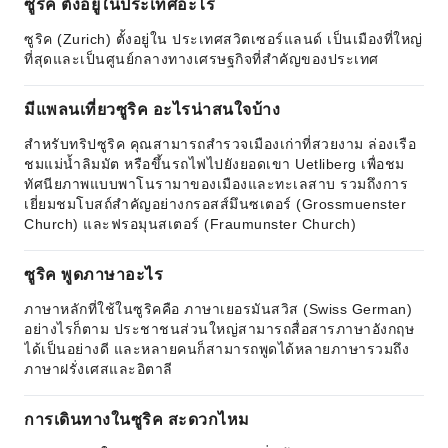
ซูริค ตั้งอยู่ในประเทศอะไร
ซูริค (Zurich) ตั้งอยู่ใน ประเทศสวิตเซอร์แลนด์ เป็นเมืองที่ใหญ่
ที่สุดและเป็นศูนย์กลางทางเศรษฐกิจที่สำคัญของประเทศ
มีแพลนเที่ยวซูริค อะไรน่าสนใจบ้าง
สำหรับทริปซูริค คุณสามารถสำรวจเมืองเก่าที่สวยงาม ล่องเรือ
ชมแม่น้ำลิมมัต หรือขึ้นรถไฟไปยังยอดเขา Uetliberg เพื่อชม
ทัศนียภาพแบบพาโนรามาของเมืองและทะเลสาบ รวมถึงการ
เยี่ยมชมโบสถ์สำคัญอย่างกรอสส์มึนซเตอร์ (Grossmuenster
Church) และฟรอมุนสเตอร์ (Fraumunster Church)
ซูริค พูดภาษาอะไร
ภาษาหลักที่ใช้ในซูริคคือ ภาษาเยอรมันสวิส (Swiss German)
อย่างไรก็ตาม ประชาชนส่วนใหญ่สามารถสื่อสารภาษาอังกฤษ
ได้เป็นอย่างดี และหลายคนก็สามารถพูดได้หลายภาษารวมถึง
ภาษาฝรั่งเศสและอิตาลี
การเดินทางในซูริค สะดวกไหม