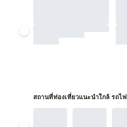
สถานที่ท่องเที่ยวแนะนำใกล้ รถไฟจ