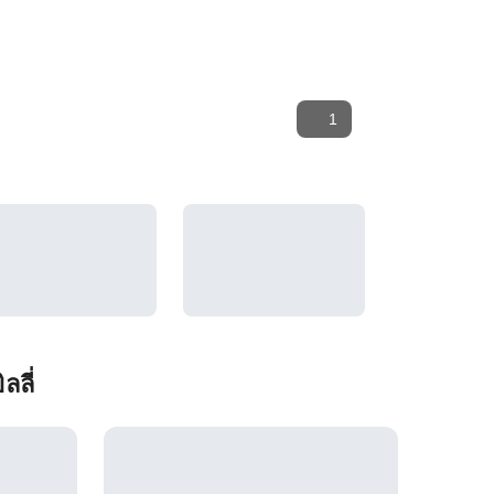
1
ลลี่