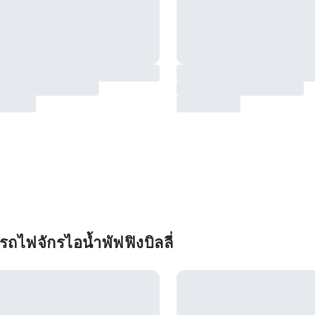
ถไฟจักรไอน้ำพัฟฟิงบิลลี่