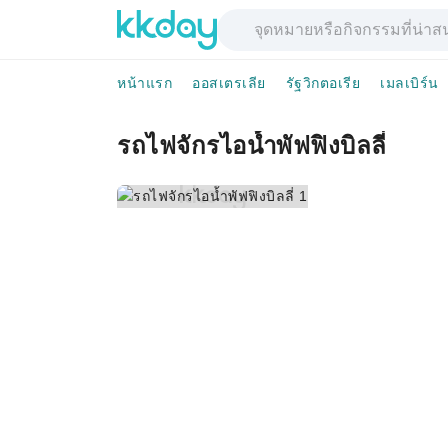
หน้าแรก
ออสเตรเลีย
รัฐวิกตอเรีย
เมลเบิร์น
รถไฟจักรไอน้ำพัฟฟิงบิลลี่