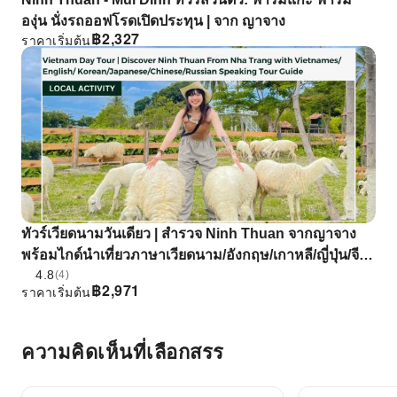
องุ่น นั่งรถออฟโรดเปิดประทุน | จาก ญาจาง
฿
2,327
ราคาเริ่มต้น
ทัวร์เวียดนามวันเดียว | สํารวจ Ninh Thuan จากญาจาง
พร้อมไกด์นําเที่ยวภาษาเวียดนาม/อังกฤษ/เกาหลี/ญี่ปุ่น/จีน/
4.8
รัสเซีย
(4)
฿
2,971
ราคาเริ่มต้น
ความคิดเห็นที่เลือกสรร