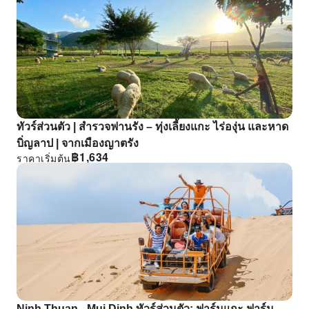
ทัวร์ส่วนตัว | สํารวจฟานรัง – ทุ่งเลี้ยงแกะ ไร่องุ่น และหาด
บิ่ญลาป | จากเมืองญาตรัง
฿
1,634
ราคาเริ่มต้น
Ninh Thuan - Mui Dinh ทัวร์ส่วนตัว: ฟาร์มแกะ ฟาร์ม