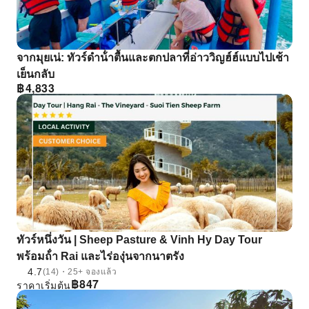
จากมุยเน่: ทัวร์ดําน้ําตื้นและตกปลาที่อ่าววิญฮ์ฮ์แบบไปเช้า
เย็นกลับ
฿
4,833
ทัวร์หนึ่งวัน | Sheep Pasture & Vinh Hy Day Tour
พร้อมถ้ํา Rai และไร่องุ่นจากนาตรัง
4.7
(14)・25+ จองแล้ว
฿
847
ราคาเริ่มต้น