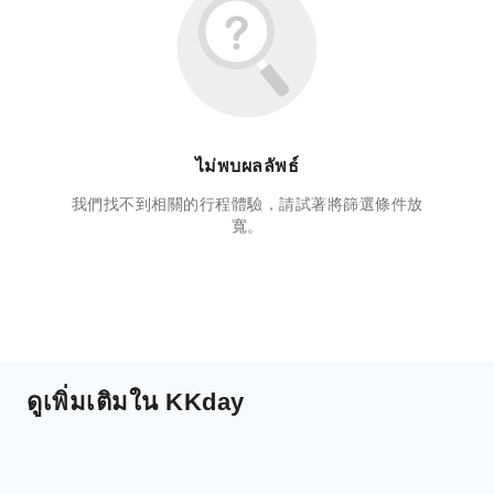
ไม่พบผลลัพธ์
我們找不到相關的行程體驗，請試著將篩選條件放
寬。
ดูเพิ่มเติมใน KKday