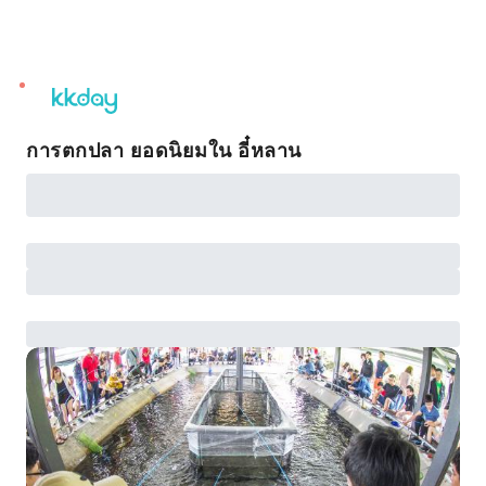
unread
notifications
การตกปลา ยอดนิยมใน อี๋หลาน