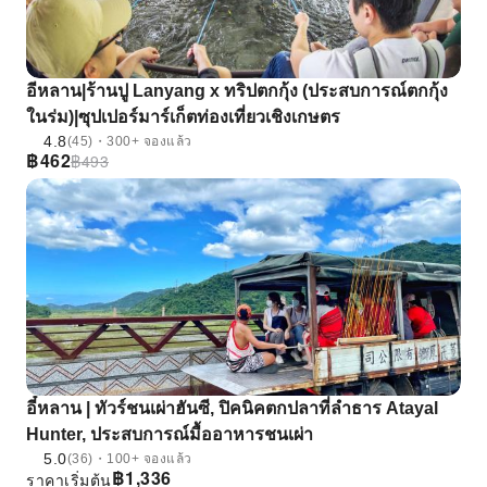
อีหลาน|ร้านปู Lanyang x ทริปตกกุ้ง (ประสบการณ์ตกกุ้ง
ในร่ม)|ซุปเปอร์มาร์เก็ตท่องเที่ยวเชิงเกษตร
4.8
(45)・300+ จองแล้ว
฿
462
฿
493
อี๋หลาน | ทัวร์ชนเผ่าฮันซี, ปิคนิคตกปลาที่ลําธาร Atayal
Hunter, ประสบการณ์มื้ออาหารชนเผ่า
5.0
(36)・100+ จองแล้ว
฿
1,336
ราคาเริ่มต้น