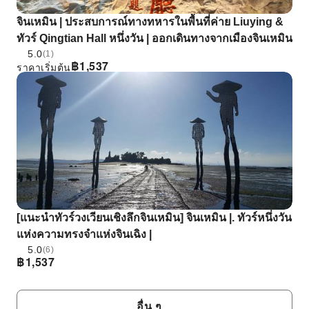
จินเหมิน | ประสบการณ์ทางทหารในพื้นที่ค่าย Liuying &
ทัวร์ Qingtian Hall หนึ่งวัน | ออกเดินทางจากเมืองจินเหมิน
5.0
(1)
฿
1,537
ราคาเริ่มต้น
[แนะนําทัวร์วงเวียนเชิงลึกจินเหมิน] จินเหมิน |. ทัวร์หนึ่งวัน
แห่งความทรงจําแห่งจินเฉิง |
5.0
(6)
฿
1,537
อื่น ๆ