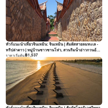
ทัวร์แนะนําเที่ยวจินเหมิน: จินเหมิน | สัมผัสสายลมทะเล -
ทริปล่าดาว | หมู่บ้านชาวซานโห่ว, สวนริมน้ําอ่าวกวนอ้าว
฿
1,537
ราคาเริ่มต้น
และน้ําพุตะโกนที่สวนหนานสือหู
ทัวร์แนะนําเที่ยวจินเหมิน: จินเหมิน | สัมผัสโลกนิเวศวิทยา