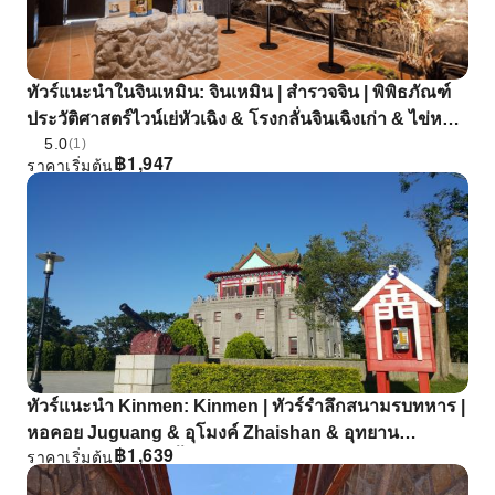
ทัวร์แนะนําในจินเหมิน: จินเหมิน | สํารวจจิน | พิพิธภัณฑ์
ประวัติศาสตร์ไวน์เย่หัวเฉิง & โรงกลั่นจินเฉิงเก่า & ไข่หมัก
5.0
เย่ & ห้องเก็บไวน์จิงหวู่
(1)
฿
1,947
ราคาเริ่มต้น
ทัวร์แนะนํา Kinmen: Kinmen | ทัวร์รําลึกสนามรบทหาร |
หอคอย Juguang & อุโมงค์ Zhaishan & อุทยาน
฿
1,639
ราคาเริ่มต้น
ประสบการณ์หลายชั้น Liuying