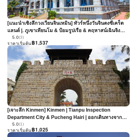
[แนะนําเชิงลึกวงเวียนจินเหมิน] ทัวร์หนึ่งวันจินตงซีเคร็ต
แลนด์ |. ภูเขาเทียนโม & ป้อมรูปเรือ & คฤหาสน์เฉินจิง
5.0
หลาน |
(3)
฿
1,537
ราคาเริ่มต้น
[เจาะลึก Kinmen] Kinmen | Tianpu Inspection
Department City & Pucheng Hairi | ออกเดินทางจากตัว
5.0
เมืองจินเหมิน
(1)
฿
1,025
ราคาเริ่มต้น