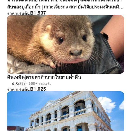
ลับของปูเกือกม้า | เกาะเจียงกง สถาบันวิจัยประมงจินเหมิน
฿
1,537
ราคาเริ่มต้น
สะพานโกลเดนเกต และพระอาทิตย์ตกดินฉือหู
คินเหมิน|ตามหาตัวนากในยามค่ําคืน
4.3
(27)・100+ จองแล้ว
฿
1,025
ราคาเริ่มต้น