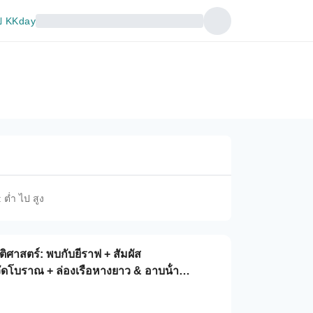
 KKday
 ต่ำ ไป สูง
ิศาสตร์: พบกับยีราฟ + สัมผัส
ดโบราณ + ล่องเรือหางยาว & อาบน้ํา