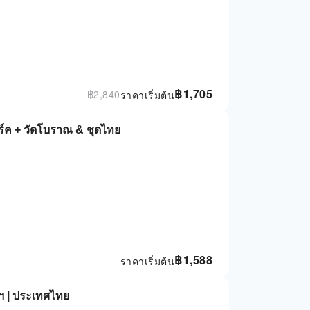
฿
1,705
฿
2,840
ราคาเริ่มต้น
าร์ค + วัดโบราณ & ชุดไทย
฿
1,588
ราคาเริ่มต้น
พฯ | ประเทศไทย