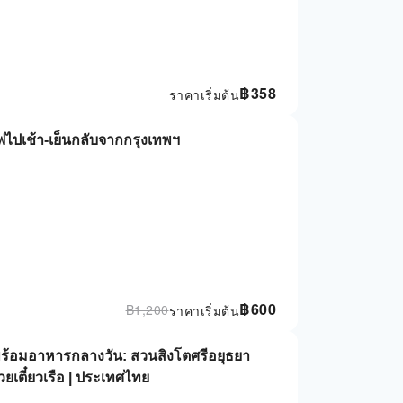
฿
358
ราคาเริ่มต้น
ฟไปเช้า-เย็นกลับจากกรุงเทพฯ
฿
600
฿
1,200
ราคาเริ่มต้น
นพร้อมอาหารกลางวัน: สวนสิงโตศรีอยุธยา
เตี๋ยวเรือ | ประเทศไทย