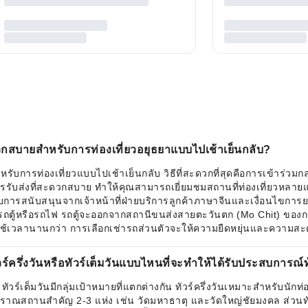
วกสบายสำหรับการท่องเที่ยวอยุธยาแบบไปเช้าเย็นกลับ?
การท่องเที่ยวแบบไปเช้าเย็นกลับ วิธีที่สะดวกที่สุดคือการเข้าร่วมกลุ่ม
ส่งที่สะดวกสบาย ทำให้คุณสามารถเยี่ยมชมสถานที่ท่องเที่ยวหลายแห่ง
ับการสนับสนุนจากเจ้าหน้าที่ฝ่ายบริการลูกค้าภาษาจีนและเงื่อนไขการยกเ
ถตู้หรือรถไฟ รถตู้จะออกจากสถานีขนส่งสายตะวันตก (Mo Chit) ของกรุง
่ใช้เวลานานกว่า การเลือกเช่ารถส่วนตัวจะให้ความยืดหยุ่นและความส
รึ่งวันหรือทัวร์เต็มวันแบบไหนที่จะทำให้ได้รับประสบการณ์ท้อง
ทัวร์เต็มวันมีกลุ่มเป้าหมายที่แตกต่างกัน ทัวร์ครึ่งวันเหมาะสำหรับนักท
บราณสถานสำคัญ 2-3 แห่ง เช่น วัดมหาธาตุ และวัดใหญ่ชัยมงคล ส่วนท