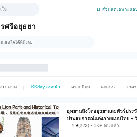
ส่วนลดเฉพาะแอป
ครศรีอยุธยา
แนกตาม
:
KKday แนะนำ
ความนิยม
คะแนน
ราคา:
|
|
|
|
อุทยานสิงโตอยุธยาและทัวร์ประวัต
ประสบการณ์แต่งกายแบบไทย + วั
4.9
(222)・1K+ จองแล้ว
ช้าง | ประเทศไทย