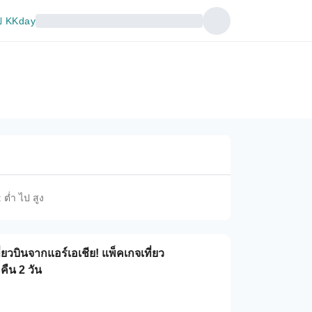
 KKday
 ต่ำ ไป สูง
ยวบินจากแอร์เอเชีย! แพ็คเกจเที่ยว
คืน 2 วัน