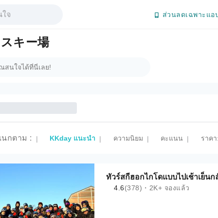
ส่วนลดเฉพาะแอป
 テイネスキー場
แนกตาม
:
KKday แนะนำ
ความนิยม
คะแนน
ราคา:
|
|
|
|
ทัวร์สกีฮอกไกโดแบบไปเช้าเย็นกลั
4.6
(378)・2K+ จองแล้ว