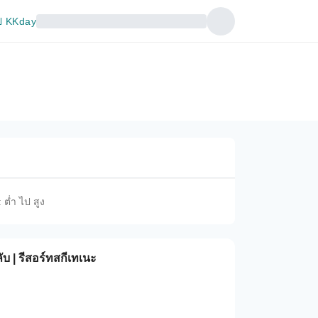
 KKday
 ต่ำ ไป สูง
บ | รีสอร์ทสกีเทเนะ