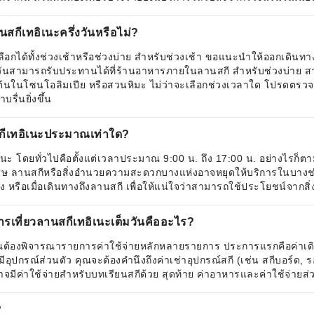
สกีเทอิเนะครึ่งวันหรือไม่?
อกได้ทั้งช่วงเช้าหรือช่วงบ่าย สำหรับช่วงเช้า ขอแนะนำให้ออกเดินทางจ
ลางวันสามารถรับประทานได้ที่ร้านอาหารภายในลานสกี สำหรับช่วงบ่าย สา
ต้นในโซนโอลิมเปีย หรือสวนหิมะ ไม่ว่าจะเลือกช่วงเวลาใด โปรดตรวจ
ื่นยิ่งขึ้น
กีเทอิเนะประมาณเท่าใด?
ะ โดยทั่วไปคือตั้งแต่เวลาประมาณ 9:00 น. ถึง 17:00 น. อย่างไรก็ต
ศษ ลานสกีหรือสิ่งอำนวยความสะดวกบางแห่งอาจหยุดให้บริการในบางช่
 หรือเมื่อเดินทางถึงลานสกี เพื่อให้แน่ใจว่าสามารถใช้ประโยชน์จากสิ
ารเที่ยวลานสกีเทอิเนะเต็มวันคืออะไร?
ุณต้องพิจารณารายการค่าใช้จ่ายหลักหลายรายการ ประการแรกคือค่าเดิน
กรณ์ส่วนตัว คุณจะต้องคำนึงถึงค่าเช่าอุปกรณ์สกี (เช่น สกีบอร์ด, รอ
าจมีค่าใช้จ่ายสำหรับบทเรียนสกีด้วย สุดท้าย ค่าอาหารและค่าใช้จ่ายส่
?