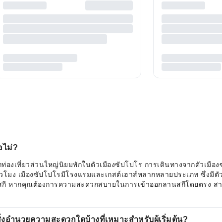
อไม่?
 นักท่องเที่ยวส่วนใหญ่นิยมพักในตัวเมืองซัปโปโร การเดินทางจากตัวเม
มง เมืองซัปโปโรมีโรงแรมและเกสต์เฮาส์หลากหลายประเภท ซึ่งมีตัวเ
งไปเล่นสกี หากคุณต้องการความสะดวกสบายในการเข้าออกลานสกีโดยตรง
มีสิ่งอำนวยความสะดวกใดบ้างที่เหมาะสำหรับผู้เริ่มต้น?