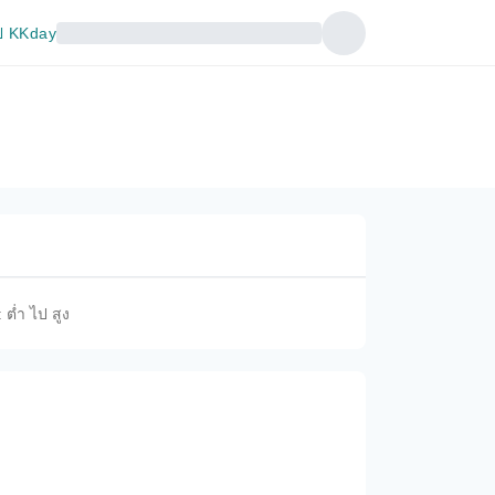
 KKday
 ต่ำ ไป สูง