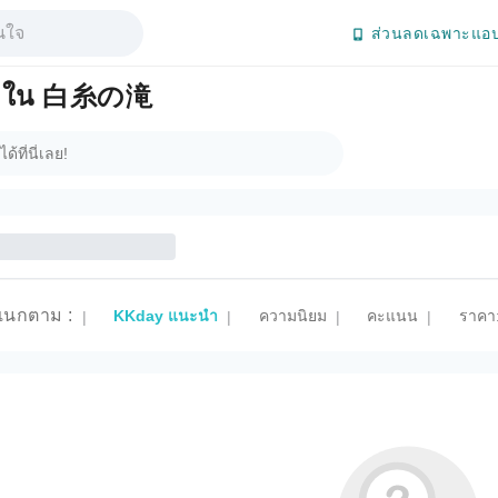
ส่วนลดเฉพาะแอป
นิยมใน 白糸の滝
แนกตาม
:
KKday แนะนำ
ความนิยม
คะแนน
ราคา:
|
|
|
|