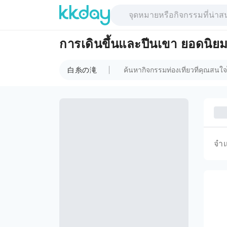
การเดินขึ้นและปีนเขา ยอด
白糸の滝
จำ