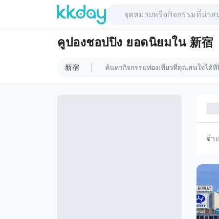
คูปองชอปปิง ยอดนิยมใน 新宿
新宿
จำ