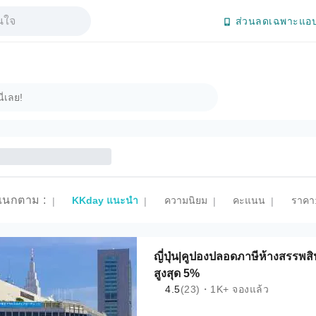
ส่วนลดเฉพาะแอป
แนกตาม
:
KKday แนะนำ
ความนิยม
คะแนน
ราคา:
|
|
|
|
ญี่ปุ่น|คูปองปลอดภาษีห้างสรรพ
สูงสุด 5%
4.5
(23)・1K+ จองแล้ว