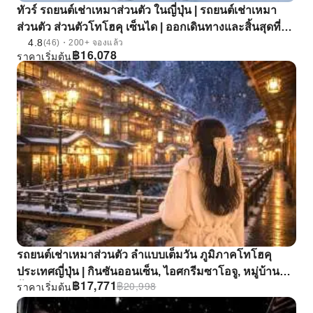
ทัวร์ รถยนต์เช่าเหมาส่วนตัว ในญี่ปุ่น | รถยนต์เช่าเหมา
ส่วนตัว ส่วนตัวโทโฮคุ เซ็นได | ออกเดินทางและสิ้นสุดที่
4.8
เมืองเซ็นได / ซาโอะโอกามะ / เซ็นไดไดไดได / กินซันออน
(46)・200+ จองแล้ว
฿
16,078
ราคาเริ่มต้น
เซ็น / หมู่บ้านจิ้งจอก / ลําธารนิบิ / ซากุระ | กําหนดการเดิน
ทางแบบยืดหยุ่น
รถยนต์เช่าเหมาส่วนตัว ลําแบบเต็มวัน ภูมิภาคโทโฮคุ
ประเทศญี่ปุ่น | กินซันออนเซ็น, ไอศกรีมซาโอจู, หมู่บ้าน
฿
17,771
฿
20,998
ราคาเริ่มต้น
จิ้งจอก, โอคามะ | ออกเดินทางจากเซนได