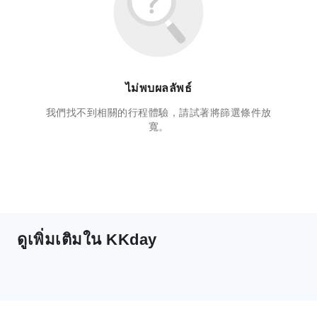
ไม่พบผลลัพธ์
我們找不到相關的行程體驗，請試著將篩選條件放
寬。
ดูเพิ่มเติมใน KKday