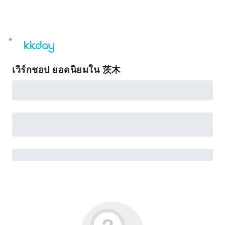
unread
notifications
เวิร์กชอป ยอดนิยมใน 茨木