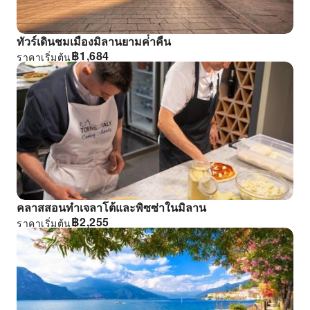
ทัวร์เดินชมเมืองมิลานยามค่ําคืน
฿
1,684
ราคาเริ่มต้น
คลาสสอนทําเจลาโต้และพิซซ่าในมิลาน
฿
2,255
ราคาเริ่มต้น