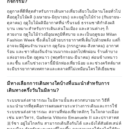
กิจกรรม?
ฤดูกาลที่ดีที่สุดสำหรับการเดินทางเที่ยวเดียวในมิลานโดยทั่วไป
คือฤดูใบไม้ผลิ (เมษายน-มิถุนายน) และฤดูใบไม้ร่วง (กันยายน-
ตุลาคม) ฤดูใบไม้ผลิมีอากาศที่น่ารื่นรมย์ ธรรมชาติกำลังผลิ
บาน เหมาะสำหรับการเดินเล่นในเมือง และสวนต่างๆ ก็
สวยงาม ฤดูใบไม้ร่วงมีอุณหภูมิที่สบาย และเป็นฤดูของ Milan
Fashion Week ซึ่งเต็มไปด้วยบรรยากาศที่เต็มไปด้วยพลัง แต่ก็
อาจจะมีผู้คนจำนวนมาก ฤดูร้อน (กรกฎาคม-สิงหาคม) อากาศ
ร้อน และชาวท้องถิ่นจำนวนมากจะออกไปพักผ่อน ร้านค้าบาง
แห่งอาจจะปิด ฤดูหนาว (พฤศจิกายน-มีนาคม) ค่อนข้างหนาว
และชื้น แต่ในช่วงเวลานี้มีนักท่องเที่ยวน้อย และช่วงคริสต์มาส
จะมีบรรยากาศเทศกาลและตลาดที่ไม่เหมือนใครให้เยี่ยมชม
มีทางเลือกการเดินทางใดบ้างที่แนะนำสำหรับการ
เดินทางครึ่งวันในมิลาน?
ระบบขนส่งสาธารณะในมิลานนั้นสะดวกสบายมาก วิธีที่
แนะนำมากที่สุดคือการผสมผสานระหว่างการเดินและการใช้
ระบบขนส่งสาธารณะ สถานที่ท่องเที่ยวหลักๆ ในใจกลางเมือง
เช่น มหาวิหาร, Galleria Vittorio Emanuele II และปราสาทส
포ร์ซา อยู่ไม่ไกลกัน สามารถเดินถึงกันได้ และยังได้สัมผัสเสน่ห์