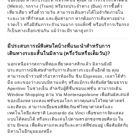
ของเมือง สำหรับระยะทางที่ไกลขึ้น คุณสามารถใช้รถไฟใต้ดิน
(Metro), รถราง (Tram) หรือรถประจำทาง (Bus) การซื้อตั๋ว
เที่ยวเดียว หรือตั๋วรายวัน สามารถเดินทางได้ไม่จำกัดภายใน
ระยะเวลาที่กำหนด และคุ้มค่ามาก หากต้องการเดินทางอย่าง
รวดเร็ว หรือมีสัมภาระจำนวนมาก รถแท็กซี่ หรือบริการเรียกรถ
ก็เป็นทางเลือกเช่นกัน แม้ว่าจะมีราคาสูงกว่า
มีประสบการณ์พิเศษใดบ้างที่แนะนำสำหรับการ
เดินทางระยะสั้นในมิลาน (ครึ่งวันหรือเต็มวัน)?
นอกเหนือจากสถานที่ท่องเที่ยวคลาสสิกแล้ว มิลานยังมี
ประสบการณ์พิเศษสำหรับการเดินทางระยะสั้นอีกด้วย คุณ
สามารถเข้าร่วมทัวร์อาหารท้องถิ่น ชิม Espresso, เจลาโต้ทำ
มือ และของว่างแบบมิลานแท้ๆ หรือแม้กระทั่งสัมผัสวัฒนธรรม
Aperitivo ในช่วงเย็น สำหรับผู้ที่ชื่นชอบแฟชั่น สามารถเดิน
Window Shopping ตาม Via Montenapoleone เพื่อสัมผัสเสน่ห์
ของเมืองหลวงแห่งแฟชั่นของโลก หากคุณสนใจวิทยาศาสตร์
และศิลปะ สามารถเยี่ยมชมพิพิธภัณฑ์วิทยาศาสตร์และ
เทคโนโลยีแห่งชาติ Leonardo da Vinci เพื่อชมการจัดแสดง
แบบโต้ตอบได้ หรือจะเดินเล่นไปตามตรอกซอกซอยศิลปะใน
ย่าน Brera เพื่อค้นหาแกลเลอรี่และคาเฟ่ที่ซ่อนอยู่ เพื่อสัมผัสกับ
มิลานในอีกมุมมองหนึ่ง