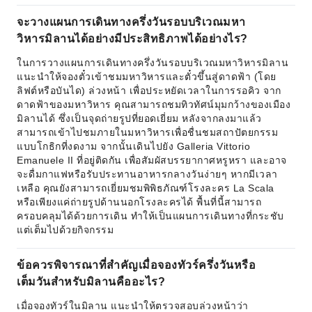
จะวางแผนการเดินทางครึ่งวันรอบบริเวณมหา
วิหารมิลานได้อย่างมีประสิทธิภาพได้อย่างไร?
ในการวางแผนการเดินทางครึ่งวันรอบบริเวณมหาวิหารมิลาน
แนะนำให้จองตั๋วเข้าชมมหาวิหารและตั๋วขึ้นสู่ดาดฟ้า (โดย
ลิฟต์หรือบันได) ล่วงหน้า เพื่อประหยัดเวลาในการรอคิว จาก
ดาดฟ้าของมหาวิหาร คุณสามารถชมทิวทัศน์มุมกว้างของเมือง
มิลานได้ ซึ่งเป็นจุดถ่ายรูปที่ยอดเยี่ยม หลังจากลงมาแล้ว
สามารถเข้าไปชมภายในมหาวิหารเพื่อชื่นชมสถาปัตยกรรม
แบบโกธิกที่งดงาม จากนั้นเดินไปยัง Galleria Vittorio
Emanuele II ที่อยู่ติดกัน เพื่อสัมผัสบรรยากาศหรูหรา และอาจ
จะดื่มกาแฟหรือรับประทานอาหารกลางวันง่ายๆ หากมีเวลา
เหลือ คุณยังสามารถเยี่ยมชมพิพิธภัณฑ์โรงละคร La Scala
หรือเพียงแค่ถ่ายรูปด้านนอกโรงละครได้ พื้นที่นี้สามารถ
ครอบคลุมได้ด้วยการเดิน ทำให้เป็นแผนการเดินทางที่กระชับ
แต่เต็มไปด้วยกิจกรรม
ข้อควรพิจารณาที่สำคัญเมื่อจองทัวร์ครึ่งวันหรือ
เต็มวันสำหรับมิลานคืออะไร?
เมื่อจองทัวร์ในมิลาน แนะนำให้ตรวจสอบล่วงหน้าว่า