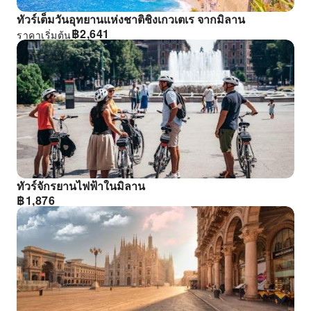
ทัวร์เต็มวันอุทยานแห่งชาติชิงเกวเตเร จากมิลาน
฿
2,641
ราคาเริ่มต้น
ทัวร์จักรยานไฟฟ้าในมิลาน
฿
1,876