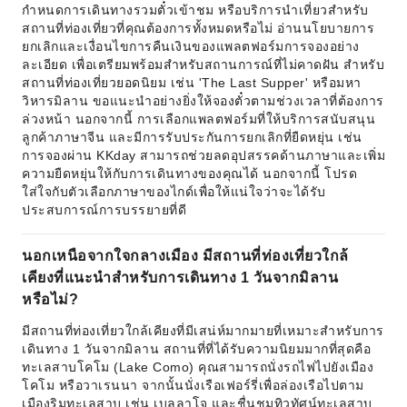
กำหนดการเดินทางรวมตั๋วเข้าชม หรือบริการนำเที่ยวสำหรับ
สถานที่ท่องเที่ยวที่คุณต้องการทั้งหมดหรือไม่ อ่านนโยบายการ
ยกเลิกและเงื่อนไขการคืนเงินของแพลตฟอร์มการจองอย่าง
ละเอียด เพื่อเตรียมพร้อมสำหรับสถานการณ์ที่ไม่คาดฝัน สำหรับ
สถานที่ท่องเที่ยวยอดนิยม เช่น 'The Last Supper' หรือมหา
วิหารมิลาน ขอแนะนำอย่างยิ่งให้จองตั๋วตามช่วงเวลาที่ต้องการ
ล่วงหน้า นอกจากนี้ การเลือกแพลตฟอร์มที่ให้บริการสนับสนุน
ลูกค้าภาษาจีน และมีการรับประกันการยกเลิกที่ยืดหยุ่น เช่น
การจองผ่าน KKday สามารถช่วยลดอุปสรรคด้านภาษาและเพิ่ม
ความยืดหยุ่นให้กับการเดินทางของคุณได้ นอกจากนี้ โปรด
ใส่ใจกับตัวเลือกภาษาของไกด์เพื่อให้แน่ใจว่าจะได้รับ
ประสบการณ์การบรรยายที่ดี
นอกเหนือจากใจกลางเมือง มีสถานที่ท่องเที่ยวใกล้
เคียงที่แนะนำสำหรับการเดินทาง 1 วันจากมิลาน
หรือไม่?
มีสถานที่ท่องเที่ยวใกล้เคียงที่มีเสน่ห์มากมายที่เหมาะสำหรับการ
เดินทาง 1 วันจากมิลาน สถานที่ที่ได้รับความนิยมมากที่สุดคือ
ทะเลสาบโคโม (Lake Como) คุณสามารถนั่งรถไฟไปยังเมือง
โคโม หรือวาเรนนา จากนั้นนั่งเรือเฟอร์รี่เพื่อล่องเรือไปตาม
เมืองริมทะเลสาบ เช่น เบลลาโจ และชื่นชมทิวทัศน์ทะเลสาบ