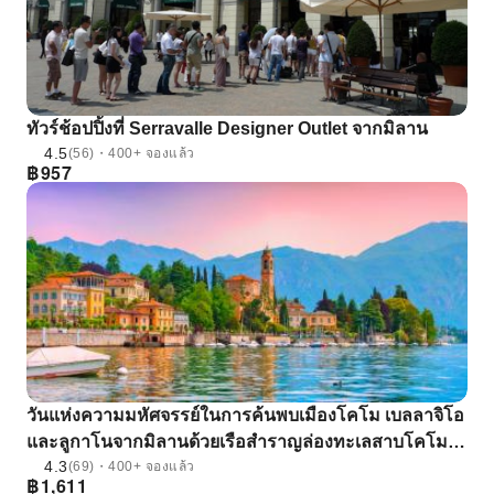
ทัวร์ช้อปปิ้งที่ Serravalle Designer Outlet จากมิลาน
4.5
(56)・400+ จองแล้ว
฿
957
วันแห่งความมหัศจรรย์ในการค้นพบเมืองโคโม เบลลาจิโอ
และลูกาโนจากมิลานด้วยเรือสําราญล่องทะเลสาบโคโม |
4.3
อิตาลี
(69)・400+ จองแล้ว
฿
1,611