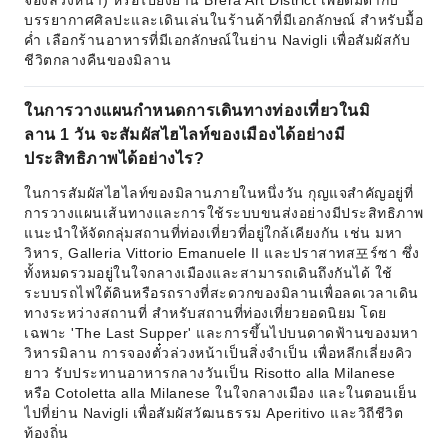
จองล่วงหน้า) หรือไปยังย่าน Brera Art District เพื่อดื่มด่ำกับ
บรรยากาศศิลปะและเดินเล่นในร้านค้าที่มีเอกลักษณ์ สำหรับมื้อ
ค่ำ เลือกร้านอาหารที่มีเอกลักษณ์ในย่าน Navigli เพื่อสัมผัสกับ
ชีวิตกลางคืนของมิลาน
ในการวางแผนกำหนดการเดินทางท่องเที่ยวในมิ
ลาน 1 วัน จะสัมผัสไฮไลท์ของเมืองได้อย่างมี
ประสิทธิภาพได้อย่างไร?
ในการสัมผัสไฮไลท์ของมิลานภายในหนึ่งวัน กุญแจสำคัญอยู่ที่
การวางแผนเส้นทางและการใช้ระบบขนส่งอย่างมีประสิทธิภาพ
แนะนำให้จัดกลุ่มสถานที่ท่องเที่ยวที่อยู่ใกล้เคียงกัน เช่น มหา
วิหาร, Galleria Vittorio Emanuele II และปราสาทส포ร์ซา ซึ่ง
ทั้งหมดรวมอยู่ในใจกลางเมืองและสามารถเดินถึงกันได้ ใช้
ระบบรถไฟใต้ดินหรือรถรางที่สะดวกของมิลานเพื่อลดเวลาเดิน
ทางระหว่างสถานที่ สำหรับสถานที่ท่องเที่ยวยอดนิยม โดย
เฉพาะ 'The Last Supper' และการขึ้นไปบนดาดฟ้านของมหา
วิหารมิลาน การจองตั๋วล่วงหน้าเป็นสิ่งจำเป็น เพื่อหลีกเลี่ยงคิว
ยาว รับประทานอาหารกลางวันเป็น Risotto alla Milanese
หรือ Cotoletta alla Milanese ในใจกลางเมือง และในตอนเย็น
ไปที่ย่าน Navigli เพื่อสัมผัสวัฒนธรรม Aperitivo และวิถีชีวิต
ท้องถิ่น