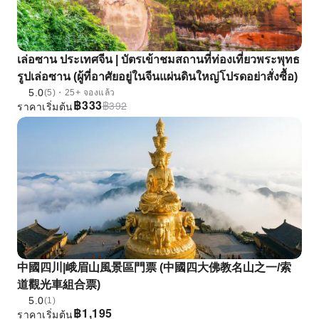
เล่อซาน ประเทศจีน | บัตรเข้าชมสถานที่ท่องเที่ยวพระพุทธ
รูปเล่อซาน (ผู้ที่อาศัยอยู่ในจีนแผ่นดินใหญ่โปรดอย่าสั่งซื้อ)
5.0
(5)・25+ จองแล้ว
฿
333
฿
392
ราคาเริ่มต้น
中國四川|峨眉山風景區門票 (中國四大佛教名山之一/索
道觀光車組合票)
5.0
(1)
฿
1,195
ราคาเริ่มต้น