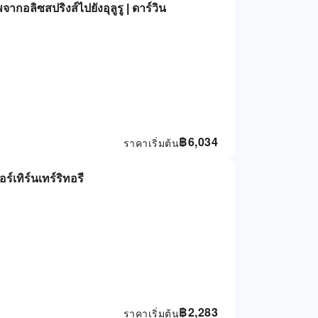
กอลิซสปริงส์ไปยังอุลูรู | ดาร์วิน
฿
6,034
ราคาเริ่มต้น
 นอร์เทิร์นเทร์ริทอรี
฿
2,283
ราคาเริ่มต้น