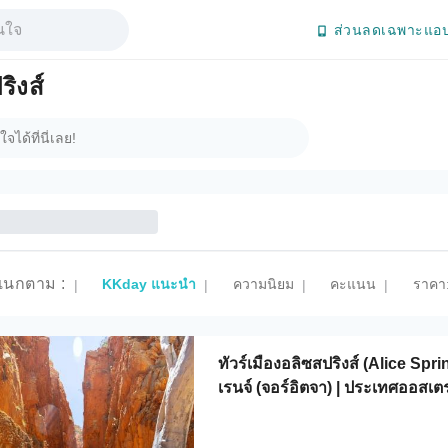
ส่วนลดเฉพาะแอป
ริงส์
แนกตาม
:
KKday แนะนำ
ความนิยม
คะแนน
ราคา:
|
|
|
|
ทัวร์เมืองอลิซสปริงส์ (Alice Sp
เรนจ์ (จอร์อิตจา) | ประเทศออสเตร