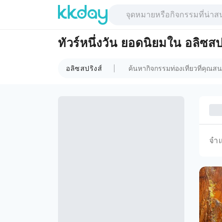
ทัวร์หนึ่งวัน ยอดนิยมใน อลิซสป
อลิซสปริงส์
จำ