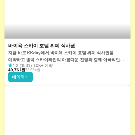
바이욕 스카이 호텔 뷔페 식사권
지금 바로 KKday에서 바이욕 스카이 호텔 뷔페 식사권을
예약하고 방콕 스카이라인의 아름다운 전망과 함께 이국적인
4.2 (1831)
10K+ 예약
음식으로 구성된 뷔페를 즐겨보세요! 다양한 요리를 맛보고
40,761
원
72,084
원
77층과 84층 전망대에 입장해보세요.
예약하기