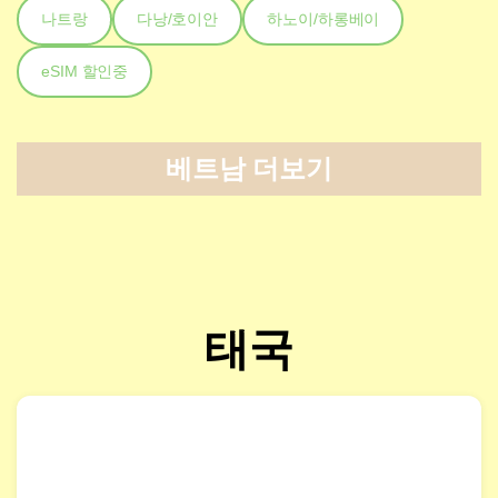
나트랑
다낭/호이안
하노이/하롱베이
eSIM 할인중
베트남 더보기
태국