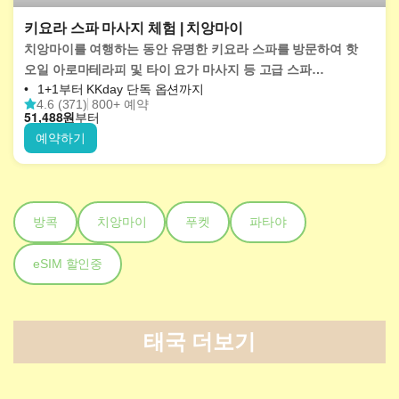
키요라 스파 마사지 체험 | 치앙마이
치앙마이를 여행하는 동안 유명한 키요라 스파를 방문하여 핫
오일 아로마테라피 및 타이 요가 마사지 등 고급 스파
1+1부터 KKday 단독 옵션까지
트리트먼트에 빠져보세요.
4.6 (371)
800+ 예약
51,488
원
부터
예약하기
방콕
치앙마이
푸켓
파타야
eSIM 할인중
태국 더보기