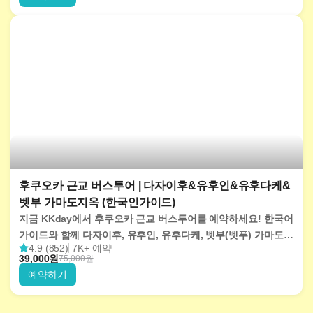
후쿠오카 근교 버스투어 | 다자이후&유후인&유후다케&
벳부 가마도지옥 (한국인가이드)
지금 KKday에서 후쿠오카 근교 버스투어를 예약하세요! 한국어
가이드와 함께 다자이후, 유후인, 유후다케, 벳부(벳푸) 가마도
4.9 (852)
7K+ 예약
지옥 등 명소를 하루동안 편안하게 방문해보세요!
39,000
원
75,000
원
예약하기