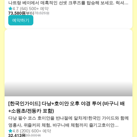
나트랑 베이에서 매혹적인 선셋 크루즈를 탑승해 보세요. 럭셔리
4.7 (64)
500+ 예약
크루즈를 타고 아름다운 전경을 감상하며 맛있는 저녁 식사와
73,580
원
부터
78,626
원
라이브 공연을 즐길 수 있습니다.
예약하기
[한국인가이드] 다낭+호이안 오후 야경 투어 (바구니 배
+소원초/전동카 포함)
다낭 필수 코스 호이안을 반나절에 알차게!한국인 가이드와 함께
영흥사, 위즐커피 체험, 바구니배 체험까지 즐기고호이안
4.8 (200)
600+ 예약
올드타운 야경을 여유롭게 만나는 반나절 버스투어입니다.
32,413
원
89,000
원