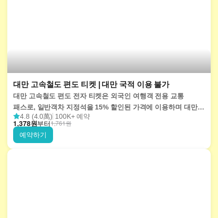
대만 고속철도 편도 티켓 | 대만 국적 이용 불가
대만 고속철도 편도 전자 티켓은 외국인 여행객 전용 교통
패스로, 일반객차 지정석을 15% 할인된 가격에 이용하며 대만
4.8 (4.0萬)
100K+ 예약
서부의 12개 역을 편리하게 여행할 수 있습니다. 온라인으로
1,378
원
부터
1,761
원
예약 시 모바일 바우처가 발송되며, 결제일 다음 날부터 89일
예약하기
이내에 언제든지 실물 티켓으로 교환하여 사용하실 수 있습니다.