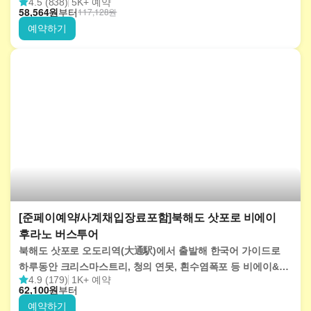
4.5 (838)
5K+ 예약
KKday에서 지금 예약하세요!
58,564
원
부터
117,128
원
예약하기
[준페이예약/사계채입장료포함]북해도 삿포로 비에이
후라노 버스투어
북해도 삿포로 오도리역(大通駅)에서 출발해 한국어 가이드로
하루동안 크리스마스트리, 청의 연못, 흰수염폭포 등 비에이&
4.9 (179)
1K+ 예약
후라노 지역의 다양한 명소들을 둘러보세요.
62,100
원
부터
예약하기