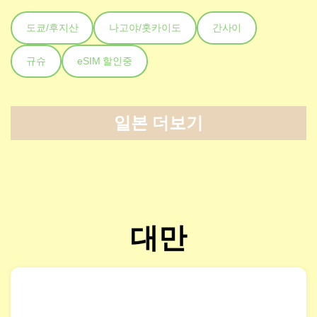
도쿄/후지산
나고야/홋카이도
간사이
규슈
eSIM 할인중
일본 더보기
대만