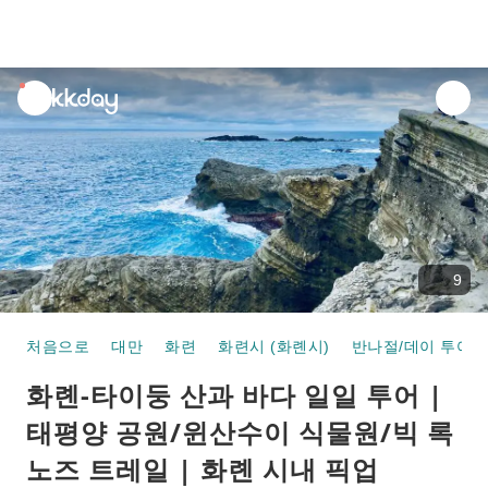
unread
notifications
9
처음으로
대만
화련
화련시 (화롄시)
반나절/데이 투어
화롄-타이둥 산과 바다 일일 투어 |
태평양 공원/윈산수이 식물원/빅 록
노즈 트레일 | 화롄 시내 픽업