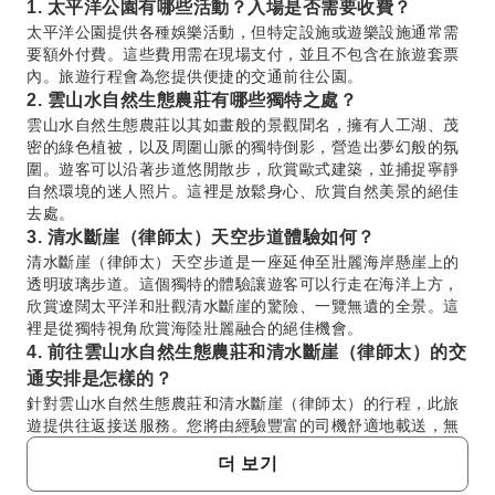
1. 太平洋公園有哪些活動？入場是否需要收費？
太平洋公園提供各種娛樂活動，但特定設施或遊樂設施通常需
要額外付費。這些費用需在現場支付，並且不包含在旅遊套票
內。旅遊行程會為您提供便捷的交通前往公園。
2. 雲山水自然生態農莊有哪些獨特之處？
雲山水自然生態農莊以其如畫般的景觀聞名，擁有人工湖、茂
密的綠色植被，以及周圍山脈的獨特倒影，營造出夢幻般的氛
圍。遊客可以沿著步道悠閒散步，欣賞歐式建築，並捕捉寧靜
自然環境的迷人照片。這裡是放鬆身心、欣賞自然美景的絕佳
去處。
3. 清水斷崖（律師太）天空步道體驗如何？
清水斷崖（律師太）天空步道是一座延伸至壯麗海岸懸崖上的
透明玻璃步道。這個獨特的體驗讓遊客可以行走在海洋上方，
欣賞遼闊太平洋和壯觀清水斷崖的驚險、一覽無遺的全景。這
裡是從獨特視角欣賞海陸壯麗融合的絕佳機會。
4. 前往雲山水自然生態農莊和清水斷崖（律師太）的交
通安排是怎樣的？
針對雲山水自然生態農莊和清水斷崖（律師太）的行程，此旅
遊提供往返接送服務。您將由經驗豐富的司機舒適地載送，無
需自行規劃交通或路線，確保行程順暢無憂。
더 보기
5. 在雲山水自然生態農莊通常會停留多久？