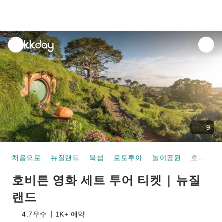
unread
notifications
9
처음으로
뉴질랜드
북섬
로토루아
놀이공원
호비튼 영화 세트 투어 티켓 | 뉴질랜드
호비튼 영화 세트 투어 티켓 | 뉴질
랜드
4.7
우수
1K+ 예약