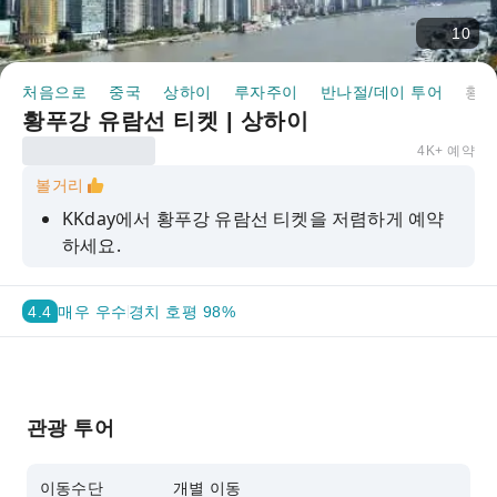
10
처음으로
중국
상하이
루자주이
반나절/데이 투어
황푸강 유람선 티켓 | 상하이
황푸강 유람선 티켓 | 상하이
4K+ 예약
볼거리
KKday에서 황푸강 유람선 티켓을 저렴하게 예약
하세요.
전자티켓으로 빠르고 편리하게 입장하세요.
4.4
매우 우수
경치 호평 98%
야경 감상과 황푸강 양안의 명소를 한눈에 즐기세
요.
관광 투어
이동수단
개별 이동