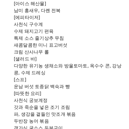
[아이스 해산물]
남미 홍새우, 다롄 전복
[에피타이저]
사천식 구수계
수제 돼지고기 편육
특제 소스 줄기상추 무침
새콤달콤한 미니 표고버섯
크림 산사나무 롤
[샐러드 바]
다양한 유기농 생채소와 방울토마토, 옥수수 콘, 강낭
콩, 수제 드레싱
[스프]
운남 버섯 토종닭 백숙과 빵
[따뜻한 요리]
사천식 궁보계정
갓과 죽순을 넣은 조기 조림
파, 생강을 곁들인 맛조개 볶음
두반장 농어 볶음
객가식 굴소스 두부구이