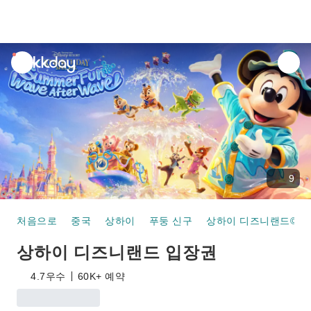
unread
notifications
9
처음으로
중국
상하이
푸둥 신구
상하이 디즈니랜드©
상하이 디즈니랜드 입장권
4.7
우수
60K+ 예약